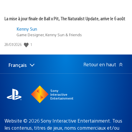
La mise à jour finale de Ball x Pit, The Naturalist Update, arrive le 6 août
Kenny Sun
Game Designer, Kenny Sun & Friends
Date
1
28/07/2026
de
publication
:
Retour en haut
Français
Choisir
Région
une
actuelle
région
:
Sony
Interactive
Entertainment
Website © 2026 Sony Interactive Entertainment. Tous
les contenus, titres de jeux, noms commerciaux et/ou