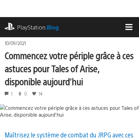
Accéder
au
contenu
playstation.com
PlayStation
.Blog
MEN
10/09/2021
Commencez votre périple grâce à ces
astuces pour Tales of Arise,
disponible aujourd’hui
1
0
14
Maîtrisez le système de combat du JRPG avec ces