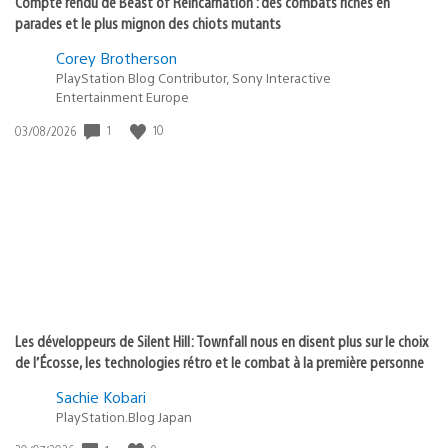
Compte rendu de Beast of Reincarnation : des combats riches en
parades et le plus mignon des chiots mutants
Corey Brotherson
PlayStation Blog Contributor, Sony Interactive
Entertainment Europe
Date
1
10
03/08/2026
de
publication
:
Les développeurs de Silent Hill: Townfall nous en disent plus sur le choix
de l’Écosse, les technologies rétro et le combat à la première personne
Sachie Kobari
PlayStation.Blog Japan