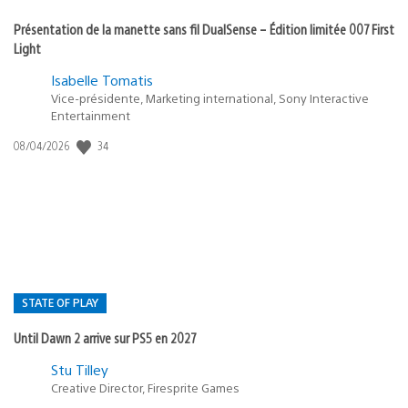
Présentation de la manette sans fil DualSense – Édition limitée 007 First
Light
Isabelle Tomatis
Vice-présidente, Marketing international, Sony Interactive
Entertainment
Date
34
08/04/2026
de
publication
:
STATE OF PLAY
Until Dawn 2 arrive sur PS5 en 2027
Postée
Stu Tilley
dans
Creative Director, Firesprite Games