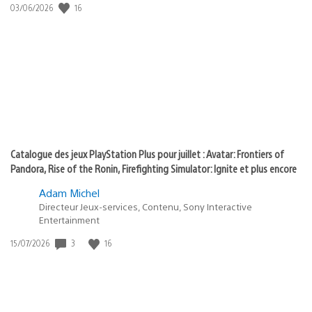
:
Date
16
03/06/2026
state
de
of
publication
:
play
Catalogue des jeux PlayStation Plus pour juillet : Avatar: Frontiers of
Pandora, Rise of the Ronin, Firefighting Simulator: Ignite et plus encore
Adam Michel
Directeur Jeux-services, Contenu, Sony Interactive
Entertainment
Date
3
16
15/07/2026
de
publication
: