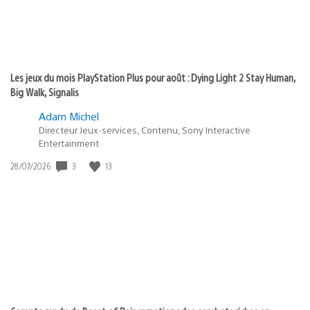
Les jeux du mois PlayStation Plus pour août : Dying Light 2 Stay Human,
Big Walk, Signalis
Adam Michel
Directeur Jeux-services, Contenu, Sony Interactive
Entertainment
Date
3
13
28/07/2026
de
publication
: