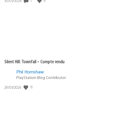
Date
1
9
30/07/2026
de
publication
:
Silent Hill: Townfall – Compte rendu
Phil Hornshaw
PlayStation Blog Contributor
Date
11
29/07/2026
de
publication
: