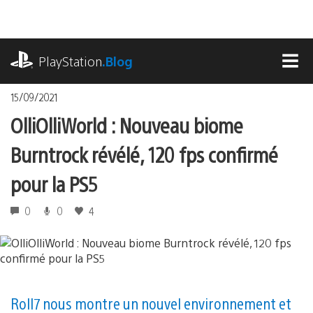
Accéder
au
contenu
playstation.com
PlayStation
.Blog
MEN
15/09/2021
OlliOlliWorld : Nouveau biome
Burntrock révélé, 120 fps confirmé
pour la PS5
0
0
4
Roll7 nous montre un nouvel environnement et