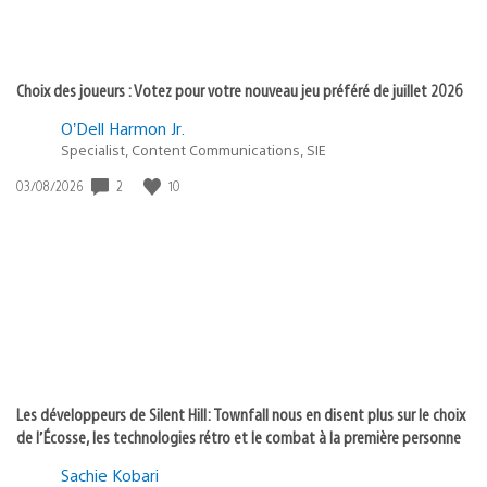
Choix des joueurs : Votez pour votre nouveau jeu préféré de juillet 2026
O’Dell Harmon Jr.
Specialist, Content Communications, SIE
Date
2
10
03/08/2026
de
publication
:
Les développeurs de Silent Hill: Townfall nous en disent plus sur le choix
de l’Écosse, les technologies rétro et le combat à la première personne
Sachie Kobari