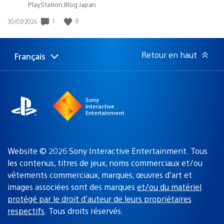
PlayStation.Blog Japan
Date
1
9
30/07/2026
de
publication
:
Retour en haut
Français
Choisir
Région
une
actuelle
région
:
Sony
Interactive
Entertainment
Website © 2026 Sony Interactive Entertainment. Tous
les contenus, titres de jeux, noms commerciaux et/ou
vêtements commerciaux, marques, œuvres d’art et
images associées sont des marques
et/ou du matériel
protégé par le droit d’auteur de leurs propriétaires
respectifs
. Tous droits réservés.