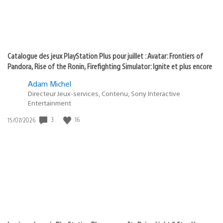
Catalogue des jeux PlayStation Plus pour juillet : Avatar: Frontiers of
Pandora, Rise of the Ronin, Firefighting Simulator: Ignite et plus encore
Adam Michel
Directeur Jeux-services, Contenu, Sony Interactive
Entertainment
Date
3
16
15/07/2026
de
publication
: