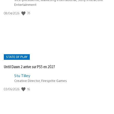
Entertainment
Date
35
08/04/2026
de
publication
:
STATE OF PLAY
Until Dawn 2 arrive sur PS5 en 2027
Postée
Stu Tilley
dans
Creative Director, Firesprite Games
:
Date
16
03/06/2026
state
de
of
publication
:
play