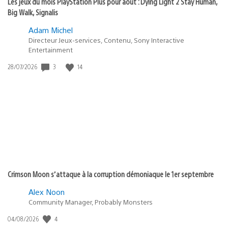
Les jeux du mois PlayStation Plus pour août : Dying Light 2 Stay Human,
Big Walk, Signalis
Adam Michel
Directeur Jeux-services, Contenu, Sony Interactive
Entertainment
Date
3
14
28/07/2026
de
publication
:
Crimson Moon s’attaque à la corruption démoniaque le 1er septembre
Alex Noon
Community Manager, Probably Monsters
Date
4
04/08/2026
de