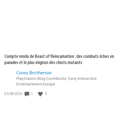
publication
:
Compte rendu de Beast of Reincarnation : des combats riches en
parades et le plus mignon des chiots mutants
Corey Brotherson
PlayStation Blog Contributor, Sony Interactive
Entertainment Europe
Date
1
11
03/08/2026
de
publication
: