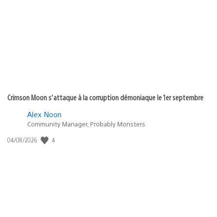
de
publication
:
Crimson Moon s’attaque à la corruption démoniaque le 1er septembre
Alex Noon
Community Manager, Probably Monsters
Date
4
04/08/2026
de
publication
: