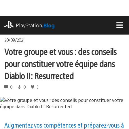
Accéder
au
contenu
playstation.com
PlayStation
.Blog
MEN
20/09/2021
Votre groupe et vous : des conseils
pour constituer votre équipe dans
Diablo II: Resurrected
0
0
3
Augmentez vos compétences et préparez-vous à