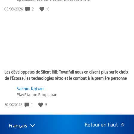
Date
2
10
03/08/2026
de
publication
:
Les développeurs de Silent Hill: Townfall nous en disent plus sur le choix
de l’Écosse, les technologies rétro et le combat à la première personne
Sachie Kobari
PlayStation.Blog Japan
Date
1
9
30/07/2026
de
publication
:
Retour en haut
Français
Choisir
Région
une
actuelle