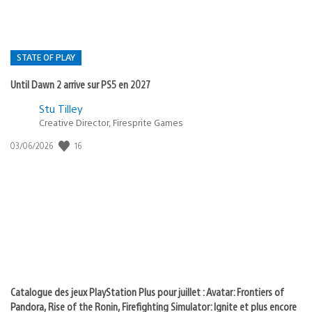
STATE OF PLAY
Until Dawn 2 arrive sur PS5 en 2027
Postée
Stu Tilley
dans
Creative Director, Firesprite Games
:
Date
16
03/06/2026
state
de
of
publication
:
play
Catalogue des jeux PlayStation Plus pour juillet : Avatar: Frontiers of
Pandora, Rise of the Ronin, Firefighting Simulator: Ignite et plus encore