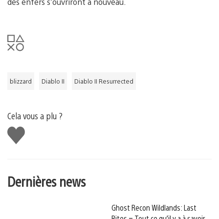
des enfers s’ouvriront à nouveau.
blizzard
Diablo II
Diablo II Resurrected
Cela vous a plu ?
J'aime
Dernières news
Ghost Recon Wildlands: Last
Rites – Tout ce qu’il y a à savoir