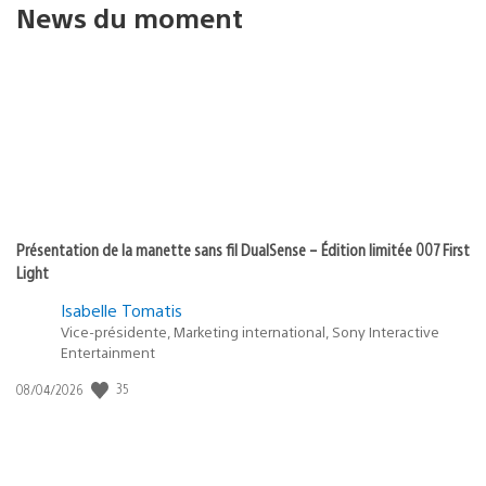
News du moment
Présentation de la manette sans fil DualSense – Édition limitée 007 First
Light
Isabelle Tomatis
Vice-présidente, Marketing international, Sony Interactive
Entertainment
Date
35
08/04/2026
de
publication
: