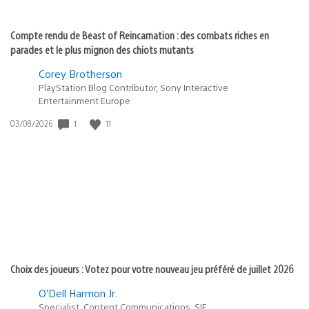
Compte rendu de Beast of Reincarnation : des combats riches en
parades et le plus mignon des chiots mutants
Corey Brotherson
PlayStation Blog Contributor, Sony Interactive
Entertainment Europe
Date
1
11
03/08/2026
de
publication
:
Choix des joueurs : Votez pour votre nouveau jeu préféré de juillet 2026
O’Dell Harmon Jr.
Specialist, Content Communications, SIE