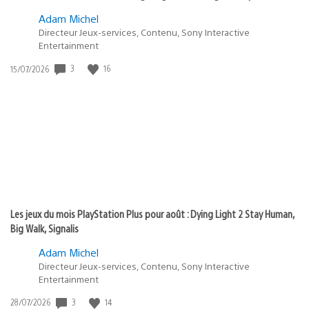
Adam Michel
Directeur Jeux-services, Contenu, Sony Interactive
Entertainment
Date
3
16
15/07/2026
de
publication
:
Les jeux du mois PlayStation Plus pour août : Dying Light 2 Stay Human,
Big Walk, Signalis
Adam Michel
Directeur Jeux-services, Contenu, Sony Interactive
Entertainment
Date
3
14
28/07/2026