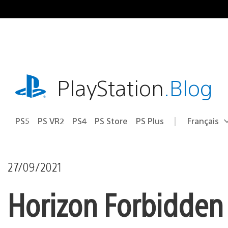
Accéder
au
contenu
playstation.com
PlayStation
.Blog
PS5
PS VR2
PS4
PS Store
PS Plus
Français
Choisir
Région
une
actuelle
région
:
27/09/2021
Horizon Forbidden 