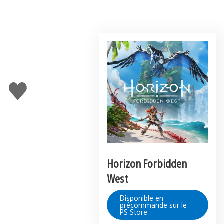
J'aime
Horizon Forbidden
West
Disponible en
précommande sur le
PS Store