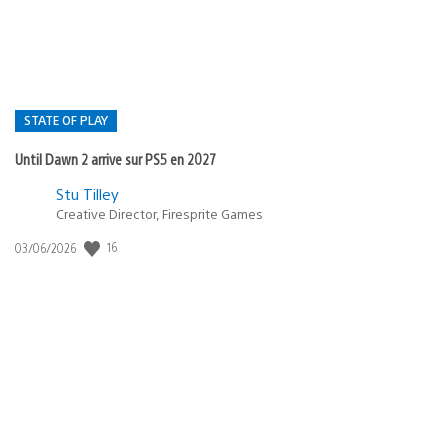
:
STATE OF PLAY
Until Dawn 2 arrive sur PS5 en 2027
Postée
Stu Tilley
dans
Creative Director, Firesprite Games
:
Date
16
03/06/2026
state
de
of
publication
:
play