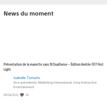
News du moment
Présentation de la manette sans fil DualSense – Édition limitée 007 First
Light
Isabelle Tomatis
Vice-présidente, Marketing international, Sony Interactive
Entertainment
Date
34
08/04/2026
de
publication