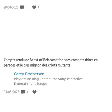
Date
3
13
28/07/2026
de
publication
:
Compte rendu de Beast of Reincarnation : des combats riches en
parades et le plus mignon des chiots mutants
Corey Brotherson
PlayStation Blog Contributor, Sony Interactive
Entertainment Europe
Date
1
11
03/08/2026
de
publication
: