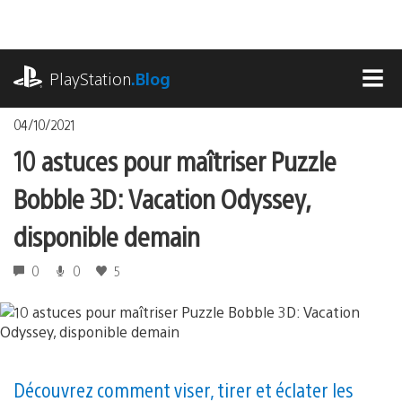
Accéder
au
contenu
playstation.com
PlayStation
.Blog
MEN
04/10/2021
10 astuces pour maîtriser Puzzle
Bobble 3D: Vacation Odyssey,
disponible demain
0
0
5
Découvrez comment viser, tirer et éclater les