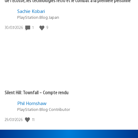
de l’Écosse, les technologies rétro et le combat à la première personne
Sachie Kobari
PlayStation.Blog Japan
Date
1
9
30/07/2026
de
publication
:
Silent Hill: Townfall – Compte rendu
Phil Hornshaw
PlayStation Blog Contributor
Date
11
29/07/2026
de
publication
: