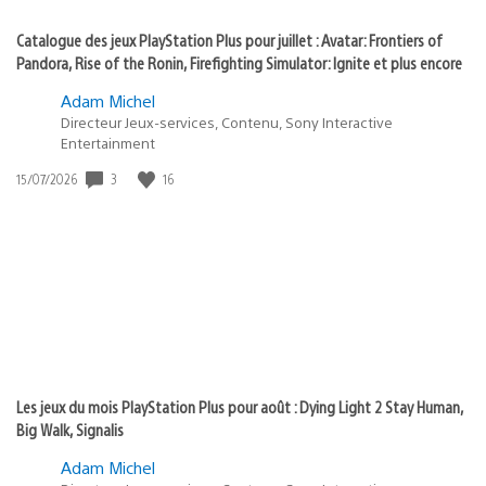
Catalogue des jeux PlayStation Plus pour juillet : Avatar: Frontiers of
Pandora, Rise of the Ronin, Firefighting Simulator: Ignite et plus encore
Adam Michel
Directeur Jeux-services, Contenu, Sony Interactive
Entertainment
Date
3
16
15/07/2026
de
publication
:
Les jeux du mois PlayStation Plus pour août : Dying Light 2 Stay Human,
Big Walk, Signalis
Adam Michel