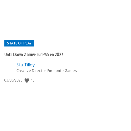
publication
:
STATE OF PLAY
Until Dawn 2 arrive sur PS5 en 2027
Postée
Stu Tilley
dans
Creative Director, Firesprite Games
:
Date
16
03/06/2026
state
de
of
publication
:
play