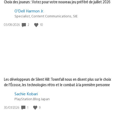
Choix des joueurs : Votez pour votre nouveau jeu préféré de juillet 2026
O’Dell Harmon Jr.
Specialist, Content Communications, SIE
Date
2
10
03/08/2026
de
publication
:
Les développeurs de Silent Hill: Townfall nous en disent plus sur le choix
de l’Écosse, les technologies rétro et le combat à la première personne
Sachie Kobari
PlayStation.Blog Japan
Date
1
9
30/07/2026
de