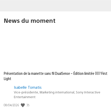
News du moment
Présentation de la manette sans fil DualSense – Édition limitée 007 First
Light
Isabelle Tomatis
Vice-présidente, Marketing international, Sony Interactive
Entertainment
Date
35
08/04/2026
de