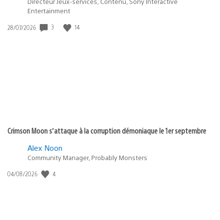
Directeur Jeux-services, Contenu, Sony Interactive
Entertainment
Date
3
14
28/07/2026
de
publication
:
Crimson Moon s’attaque à la corruption démoniaque le 1er septembre
Alex Noon
Community Manager, Probably Monsters
Date
4
04/08/2026
de
publication
: