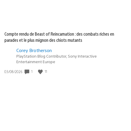
Compte rendu de Beast of Reincarnation : des combats riches en
parades et le plus mignon des chiots mutants
Corey Brotherson
PlayStation Blog Contributor, Sony Interactive
Entertainment Europe
Date
1
11
03/08/2026
de
publication
: