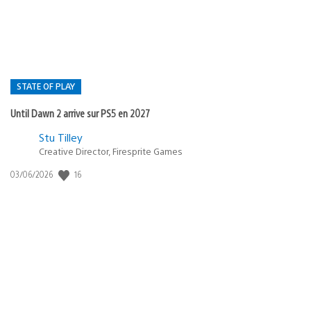
:
STATE OF PLAY
Until Dawn 2 arrive sur PS5 en 2027
Postée
Stu Tilley
dans
Creative Director, Firesprite Games
:
Date
16
03/06/2026
state
de
of
publication
:
play