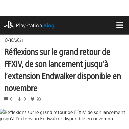
Accéder
au
contenu
playstation.com
PlayStation
.Blog
MEN
13/10/2021
Réflexions sur le grand retour de
FFXIV, de son lancement jusqu’à
l’extension Endwalker disponible en
novembre
0
0
93