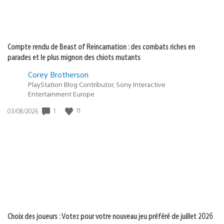
Compte rendu de Beast of Reincarnation : des combats riches en
parades et le plus mignon des chiots mutants
Corey Brotherson
PlayStation Blog Contributor, Sony Interactive
Entertainment Europe
Date
1
11
03/08/2026
de
publication
:
Choix des joueurs : Votez pour votre nouveau jeu préféré de juillet 2026