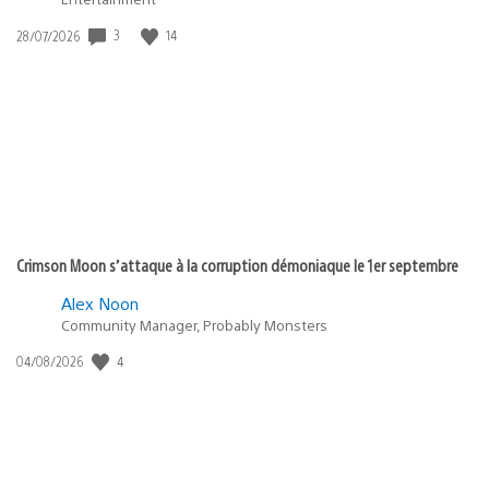
Date
3
14
28/07/2026
de
publication
:
Crimson Moon s’attaque à la corruption démoniaque le 1er septembre
Alex Noon
Community Manager, Probably Monsters
Date
4
04/08/2026
de
publication
: