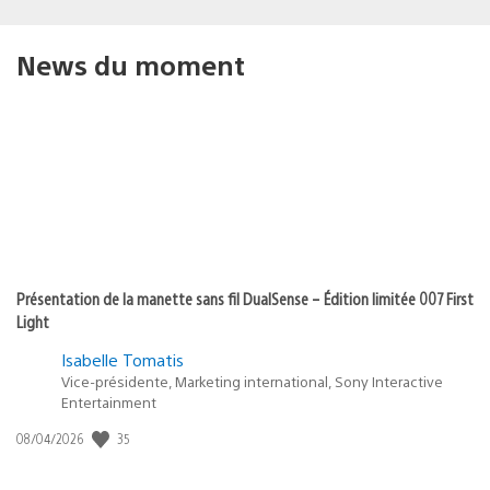
News du moment
Présentation de la manette sans fil DualSense – Édition limitée 007 First
Light
Isabelle Tomatis
Vice-présidente, Marketing international, Sony Interactive
Entertainment
Date
35
08/04/2026
de
publication