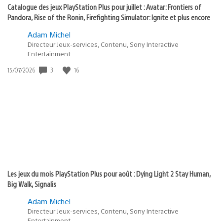
Catalogue des jeux PlayStation Plus pour juillet : Avatar: Frontiers of
Pandora, Rise of the Ronin, Firefighting Simulator: Ignite et plus encore
Adam Michel
Directeur Jeux-services, Contenu, Sony Interactive
Entertainment
Date
3
16
15/07/2026
de
publication
:
Les jeux du mois PlayStation Plus pour août : Dying Light 2 Stay Human,
Big Walk, Signalis
Adam Michel
Directeur Jeux-services, Contenu, Sony Interactive
Entertainment