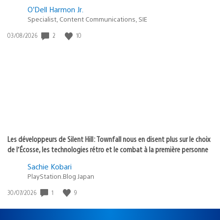
O’Dell Harmon Jr.
Specialist, Content Communications, SIE
Date
2
10
03/08/2026
de
publication
:
Les développeurs de Silent Hill: Townfall nous en disent plus sur le choix
de l’Écosse, les technologies rétro et le combat à la première personne
Sachie Kobari
PlayStation.Blog Japan
Date
1
9
30/07/2026
de
publication
: