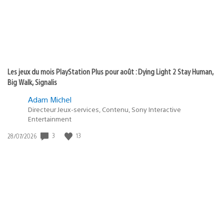
Les jeux du mois PlayStation Plus pour août : Dying Light 2 Stay Human,
Big Walk, Signalis
Adam Michel
Directeur Jeux-services, Contenu, Sony Interactive
Entertainment
Date
3
13
28/07/2026
de
publication
: