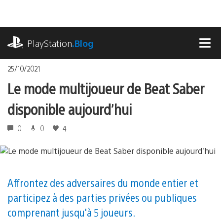
Accéder
au
contenu
playstation.com
PlayStation
.Blog
MEN
25/10/2021
Le mode multijoueur de Beat Saber
disponible aujourd’hui
0
0
4
Affrontez des adversaires du monde entier et
participez à des parties privées ou publiques
comprenant jusqu'à 5 joueurs.