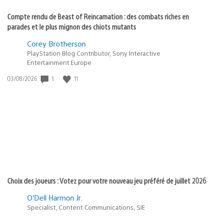
Compte rendu de Beast of Reincarnation : des combats riches en
parades et le plus mignon des chiots mutants
Corey Brotherson
PlayStation Blog Contributor, Sony Interactive
Entertainment Europe
Date
1
11
03/08/2026
de
publication
:
Choix des joueurs : Votez pour votre nouveau jeu préféré de juillet 2026
O’Dell Harmon Jr.
Specialist, Content Communications, SIE