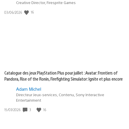
dans
Creative Director, Firesprite Games
:
Date
16
03/06/2026
state
de
of
publication
:
play
Catalogue des jeux PlayStation Plus pour juillet : Avatar: Frontiers of
Pandora, Rise of the Ronin, Firefighting Simulator: Ignite et plus encore
Adam Michel
Directeur Jeux-services, Contenu, Sony Interactive
Entertainment
Date
3
16
15/07/2026
de
publication
: