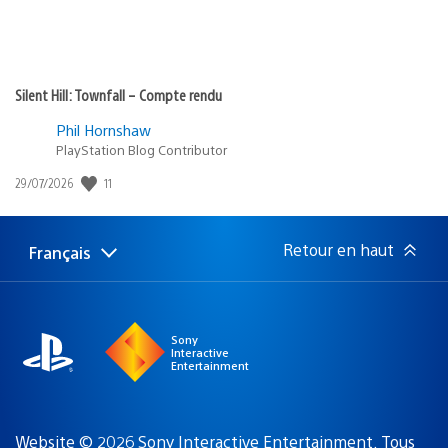
Silent Hill: Townfall – Compte rendu
Phil Hornshaw
PlayStation Blog Contributor
Date
11
29/07/2026
de
publication
:
Retour en haut
Français
Choisir
Région
une
actuelle
région
:
Sony
Interactive
Entertainment
Website © 2026 Sony Interactive Entertainment. Tous