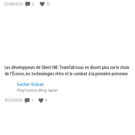
Date
2
10
03/08/2026
de
publication
:
Les développeurs de Silent Hill: Townfall nous en disent plus sur le choix
de l’Écosse, les technologies rétro et le combat à la première personne
Sachie Kobari
PlayStation.Blog Japan
Date
1
9
30/07/2026
de
publication
: