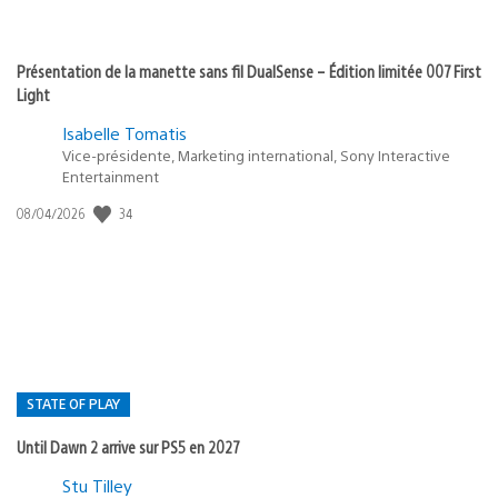
Présentation de la manette sans fil DualSense – Édition limitée 007 First
Light
Isabelle Tomatis
Vice-présidente, Marketing international, Sony Interactive
Entertainment
Date
34
08/04/2026
de
publication
:
STATE OF PLAY
Until Dawn 2 arrive sur PS5 en 2027
Postée
Stu Tilley