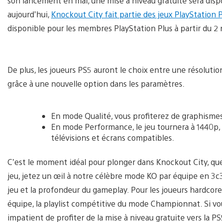
son lancement en mai, une mise à niveau gratuite sera dis
aujourd’hui,
Knockout City fait partie des jeux PlayStation
disponible pour les membres PlayStation Plus à partir du 
De plus, les joueurs PS5 auront le choix entre une résoluti
grâce à une nouvelle option dans les paramètres.
En mode Qualité, vous profiterez de graphismes
En mode Performance, le jeu tournera à 1440p, a
télévisions et écrans compatibles.
C’est le moment idéal pour plonger dans Knockout City, que 
jeu, jetez un œil à notre célèbre mode KO par équipe en 3c3,
jeu et la profondeur du gameplay. Pour les joueurs hardcore
équipe, la playlist compétitive du mode Championnat. Si vo
impatient de profiter de la mise à niveau gratuite vers la PS