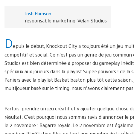
Josh Harrison
responsable marketing, Velan Studios
D
epuis le début, Knockout City a toujours été un jeu mult
compétitif et social. Ce n’est pas un genre de jeu commun d
Studios est bien déterminée à proposer du gameplay inédit 
spéciaux aux joueurs dans la playlist Super-pouvoirs ! de la 
Paniers avec la playlist Basket baston plus tôt cette saiso
multijoueur basé sur le timing, nous n’avons clairement pas
Parfois, prendre un jeu créatif et y ajouter quelque chose 
résultat. C’est pourquoi nous sommes ravis d’annoncer le
le 2 novembre : Bagarre royale. Le 2 novembre est égalemen
membres PlayStation Plus en tant que membre de la sélect