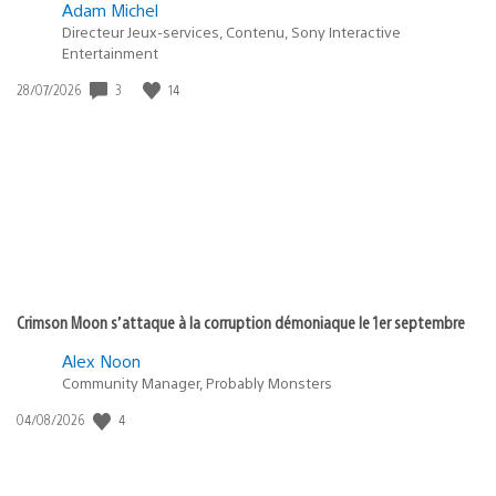
Adam Michel
Directeur Jeux-services, Contenu, Sony Interactive
Entertainment
Date
3
14
28/07/2026
de
publication
:
Crimson Moon s’attaque à la corruption démoniaque le 1er septembre
Alex Noon
Community Manager, Probably Monsters
Date
4
04/08/2026
de
publication
: