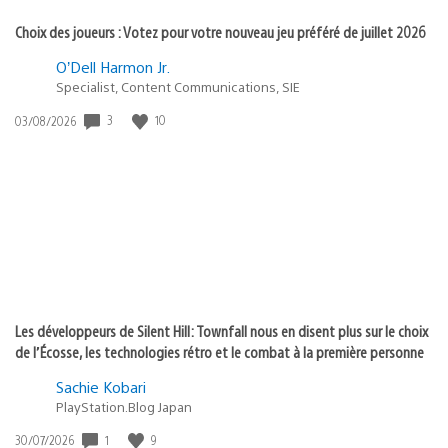
Choix des joueurs : Votez pour votre nouveau jeu préféré de juillet 2026
O’Dell Harmon Jr.
Specialist, Content Communications, SIE
Date
3
10
03/08/2026
de
publication
:
Les développeurs de Silent Hill: Townfall nous en disent plus sur le choix
de l’Écosse, les technologies rétro et le combat à la première personne
Sachie Kobari
PlayStation.Blog Japan
Date
1
9
30/07/2026