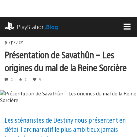
Accéder
au
contenu
playstation.com
PlayStation
.Blog
MEN
16/11/2021
Présentation de Savathûn – Les
origines du mal de la Reine Sorcière
0
0
9
Les scénaristes de Destiny nous présentent en
détail l'arc narratif le plus ambitieux jamais