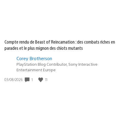
Compte rendu de Beast of Reincarnation : des combats riches en
parades et le plus mignon des chiots mutants
Corey Brotherson
PlayStation Blog Contributor, Sony Interactive
Entertainment Europe
Date
1
11
03/08/2026
de
publication
: