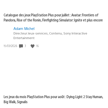
Catalogue des jeux PlayStation Plus pour juillet : Avatar: Frontiers of
Pandora, Rise of the Ronin, Firefighting Simulator: Ignite et plus encore
Adam Michel
Directeur Jeux-services, Contenu, Sony Interactive
Entertainment
Date
3
16
15/07/2026
de
publication
:
Les jeux du mois PlayStation Plus pour août : Dying Light 2 Stay Human,
Big Walk, Signalis