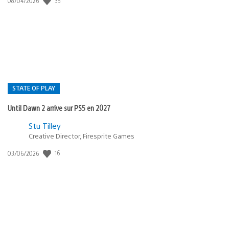
35
08/04/2026
de
publication
:
STATE OF PLAY
Until Dawn 2 arrive sur PS5 en 2027
Postée
Stu Tilley
dans
Creative Director, Firesprite Games
:
Date
16
03/06/2026
state
de
of
publication
:
play