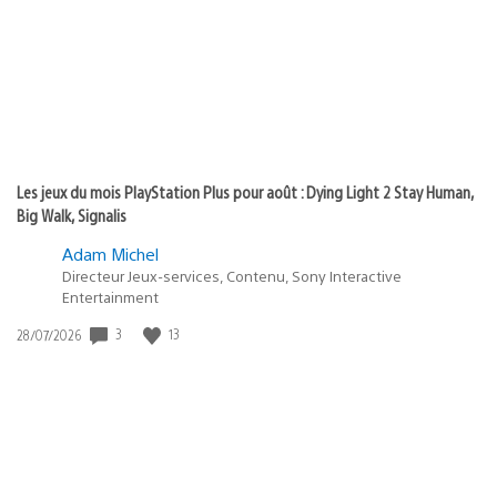
:
Les jeux du mois PlayStation Plus pour août : Dying Light 2 Stay Human,
Big Walk, Signalis
Adam Michel
Directeur Jeux-services, Contenu, Sony Interactive
Entertainment
Date
3
13
28/07/2026
de
publication
: