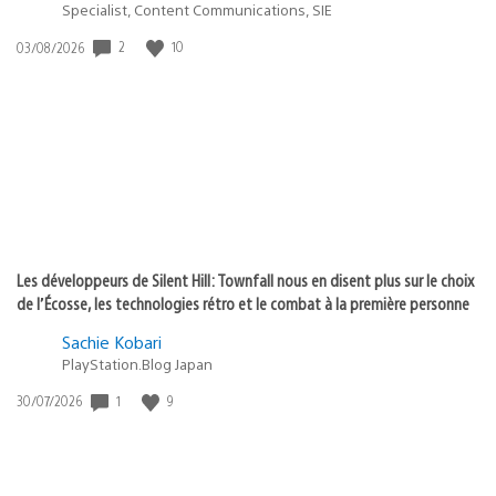
Specialist, Content Communications, SIE
Date
2
10
03/08/2026
de
publication
:
Les développeurs de Silent Hill: Townfall nous en disent plus sur le choix
de l’Écosse, les technologies rétro et le combat à la première personne
Sachie Kobari
PlayStation.Blog Japan
Date
1
9
30/07/2026
de
publication
: