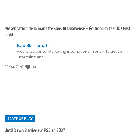
Présentation de la manette sans fil DualSense – Édition limitée 007 First
Light
Isabelle Tomatis
Vice-présidente, Marketing international, Sony Interactive
Entertainment
Date
34
08/04/2026
de
publication
:
STATE OF PLAY
Until Dawn 2 arrive sur PS5 en 2027