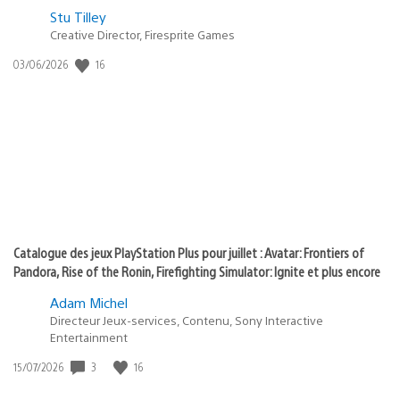
Postée
Stu Tilley
dans
Creative Director, Firesprite Games
:
Date
16
03/06/2026
state
de
of
publication
:
play
Catalogue des jeux PlayStation Plus pour juillet : Avatar: Frontiers of
Pandora, Rise of the Ronin, Firefighting Simulator: Ignite et plus encore
Adam Michel
Directeur Jeux-services, Contenu, Sony Interactive
Entertainment
Date
3
16
15/07/2026
de
publication