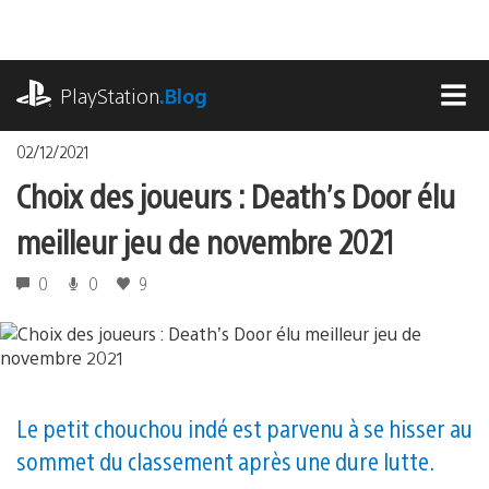
Accéder
au
contenu
playstation.com
PlayStation
.Blog
MEN
02/12/2021
Choix des joueurs : Death’s Door élu
meilleur jeu de novembre 2021
0
0
9
Le petit chouchou indé est parvenu à se hisser au
sommet du classement après une dure lutte.