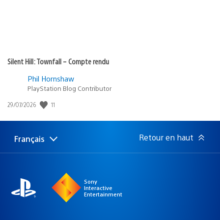
Silent Hill: Townfall – Compte rendu
Phil Hornshaw
PlayStation Blog Contributor
Date
11
29/07/2026
de
publication
:
Retour en haut
Français
Choisir
Région
une
actuelle
région
:
Sony
Interactive
Entertainment