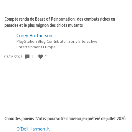
Compte rendu de Beast of Reincarnation : des combats riches en
parades et le plus mignon des chiots mutants
Corey Brotherson
PlayStation Blog Contributor, Sony Interactive
Entertainment Europe
Date
1
11
03/08/2026
de
publication
:
Choix des joueurs : Votez pour votre nouveau jeu préféré de juillet 2026
O’Dell Harmon Jr.