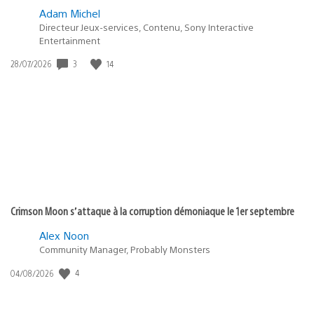
Adam Michel
Directeur Jeux-services, Contenu, Sony Interactive
Entertainment
Date
3
14
28/07/2026
de
publication
:
Crimson Moon s’attaque à la corruption démoniaque le 1er septembre
Alex Noon
Community Manager, Probably Monsters
Date
4
04/08/2026
de
publication
: