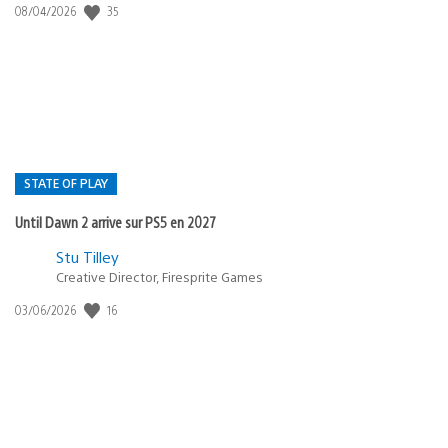
Date
35
08/04/2026
de
publication
:
STATE OF PLAY
Until Dawn 2 arrive sur PS5 en 2027
Postée
Stu Tilley
dans
Creative Director, Firesprite Games
:
Date
16
03/06/2026
state
de
of
publication
:
play