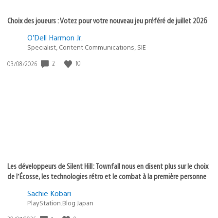
Choix des joueurs : Votez pour votre nouveau jeu préféré de juillet 2026
O’Dell Harmon Jr.
Specialist, Content Communications, SIE
Date
2
10
03/08/2026
de
publication
:
Les développeurs de Silent Hill: Townfall nous en disent plus sur le choix
de l’Écosse, les technologies rétro et le combat à la première personne
Sachie Kobari
PlayStation.Blog Japan