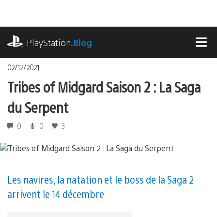
Accéder
au
contenu
playstation.com
PlayStation
.Blog
MEN
02/12/2021
Tribes of Midgard Saison 2 : La Saga
du Serpent
0
0
3
Les navires, la natation et le boss de la Saga 2
arrivent le 14 décembre