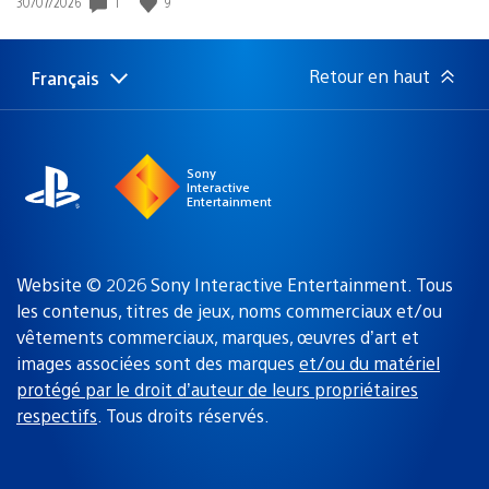
Date
1
9
30/07/2026
de
publication
:
Retour en haut
Français
Choisir
Région
une
actuelle
région
:
Sony
Interactive
Entertainment
Website © 2026 Sony Interactive Entertainment. Tous
les contenus, titres de jeux, noms commerciaux et/ou
vêtements commerciaux, marques, œuvres d’art et
images associées sont des marques
et/ou du matériel
protégé par le droit d’auteur de leurs propriétaires
respectifs
. Tous droits réservés.