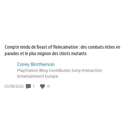
Compte rendu de Beast of Reincarnation : des combats riches en
parades et le plus mignon des chiots mutants
Corey Brotherson
PlayStation Blog Contributor, Sony Interactive
Entertainment Europe
Date
1
11
03/08/2026
de
publication
: