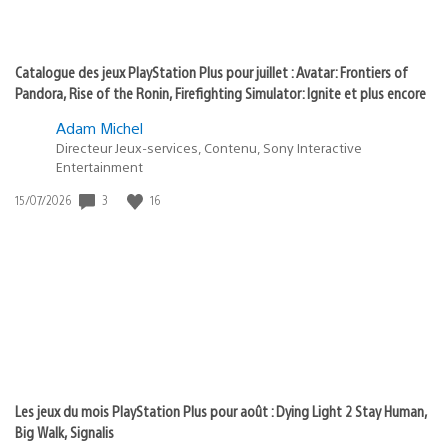
Catalogue des jeux PlayStation Plus pour juillet : Avatar: Frontiers of
Pandora, Rise of the Ronin, Firefighting Simulator: Ignite et plus encore
Adam Michel
Directeur Jeux-services, Contenu, Sony Interactive
Entertainment
Date
3
16
15/07/2026
de
publication
:
Les jeux du mois PlayStation Plus pour août : Dying Light 2 Stay Human,
Big Walk, Signalis