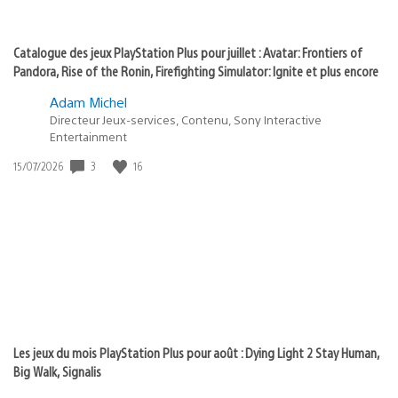
Catalogue des jeux PlayStation Plus pour juillet : Avatar: Frontiers of
Pandora, Rise of the Ronin, Firefighting Simulator: Ignite et plus encore
Adam Michel
Directeur Jeux-services, Contenu, Sony Interactive
Entertainment
Date
3
16
15/07/2026
de
publication
:
Les jeux du mois PlayStation Plus pour août : Dying Light 2 Stay Human,
Big Walk, Signalis