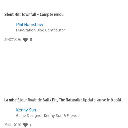
Silent Hill: Townfall – Compte rendu
Phil Hornshaw
PlayStation Blog Contributor
Date
11
29/07/2026
de
publication
:
La mise à jour finale de Ball x Pit, The Naturalist Update, arrive le 6 août
Kenny Sun
Game Designer, Kenny Sun & Friends
Date
1
28/07/2026