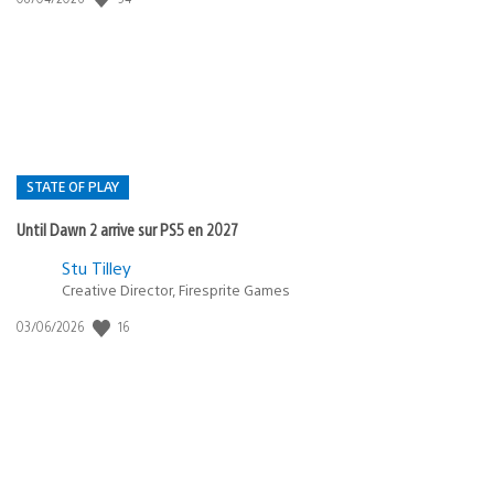
de
publication
:
STATE OF PLAY
Until Dawn 2 arrive sur PS5 en 2027
Postée
Stu Tilley
dans
Creative Director, Firesprite Games
:
Date
16
03/06/2026
state
de
of
publication
:
play