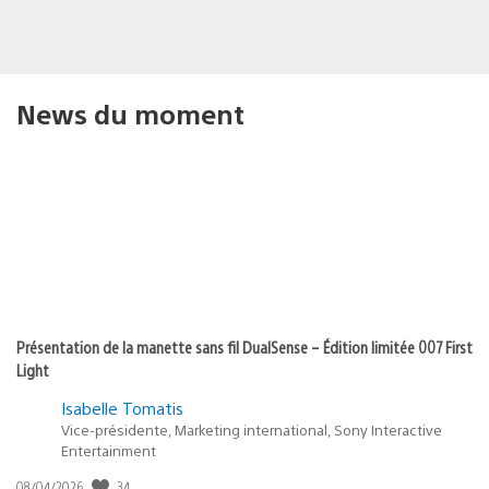
News du moment
Présentation de la manette sans fil DualSense – Édition limitée 007 First
Light
Isabelle Tomatis
Vice-présidente, Marketing international, Sony Interactive
Entertainment
Date
34
08/04/2026