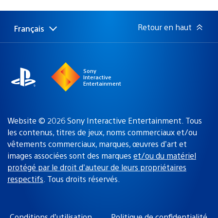
de
publication
:
Retour en haut
Français
Choisir
Région
une
actuelle
région
:
Sony
Interactive
Entertainment
Website © 2026 Sony Interactive Entertainment. Tous
les contenus, titres de jeux, noms commerciaux et/ou
vêtements commerciaux, marques, œuvres d’art et
images associées sont des marques
et/ou du matériel
protégé par le droit d’auteur de leurs propriétaires
respectifs
. Tous droits réservés.
Conditions d’utilisation
Politique de confidentialité