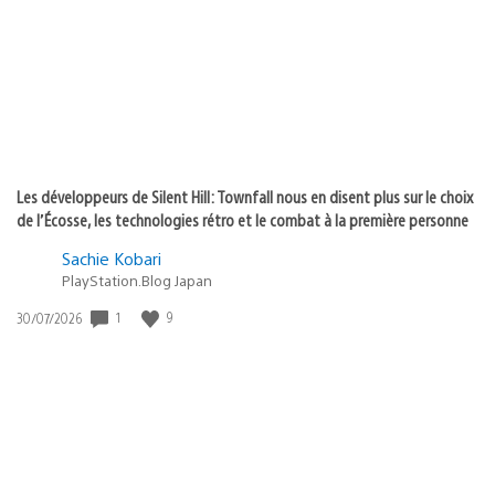
publication
:
Les développeurs de Silent Hill: Townfall nous en disent plus sur le choix
de l’Écosse, les technologies rétro et le combat à la première personne
Sachie Kobari
PlayStation.Blog Japan
Date
1
9
30/07/2026
de
publication
: