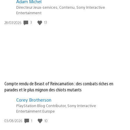
Adam Michel
Directeur Jeux-services, Contenu, Sony Interactive
Entertainment
Date
3
13
28/07/2026
de
publication
:
Compte rendu de Beast of Reincarnation : des combats riches en
parades et le plus mignon des chiots mutants
Corey Brotherson
PlayStation Blog Contributor, Sony Interactive
Entertainment Europe
Date
1
10
03/08/2026
de