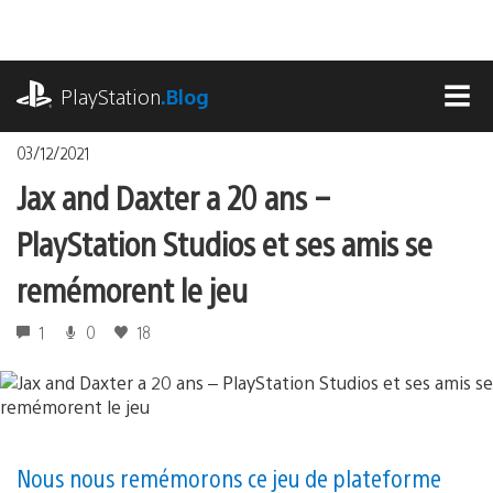
Accéder
au
contenu
playstation.com
PlayStation
.Blog
MEN
03/12/2021
Jax and Daxter a 20 ans –
PlayStation Studios et ses amis se
remémorent le jeu
1
0
18
Nous nous remémorons ce jeu de plateforme