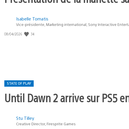
Isabelle Tomatis
Vice-présidente, Marketing international, Sony Interactive Enter
Date
34
08/04/2026
de
publication
:
STATE OF PLAY
Until Dawn 2 arrive sur PS5 e
Postée
Stu Tilley
dans
Creative Director, Firesprite Games