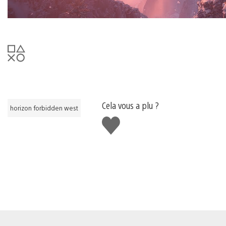
Cela vous a plu ?
horizon forbidden west
J'aime