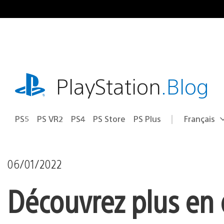
Accéder
au
contenu
playstation.com
PlayStation
.Blog
PS5
PS VR2
PS4
PS Store
PS Plus
Français
Choisir
Région
une
actuelle
région
:
06/01/2022
Découvrez plus en d