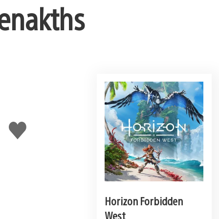
Tenakths
J'aime
Horizon Forbidden
West