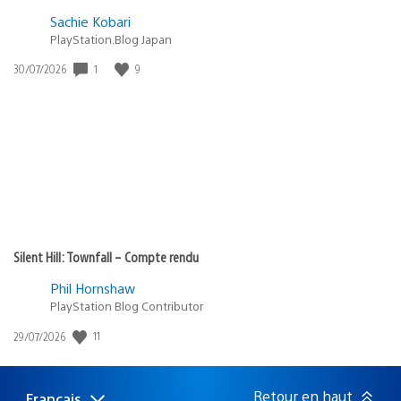
Sachie Kobari
PlayStation.Blog Japan
Date
1
9
30/07/2026
de
publication
:
Silent Hill: Townfall – Compte rendu
Phil Hornshaw
PlayStation Blog Contributor
Date
11
29/07/2026
de
publication
:
Retour en haut
Français