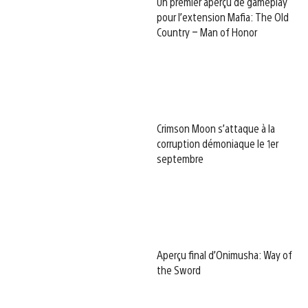
Un premier aperçu de gameplay
pour l’extension Mafia: The Old
Country – Man of Honor
Crimson Moon s’attaque à la
corruption démoniaque le 1er
septembre
Aperçu final d’Onimusha: Way of
the Sword