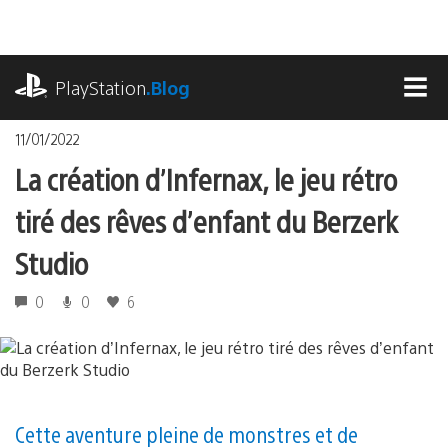
Accéder
au
contenu
playstation.com
PlayStation
.Blog
MEN
11/01/2022
La création d’Infernax, le jeu rétro
tiré des rêves d’enfant du Berzerk
Studio
0
0
6
Cette aventure pleine de monstres et de