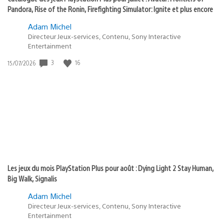
Pandora, Rise of the Ronin, Firefighting Simulator: Ignite et plus encore
Adam Michel
Directeur Jeux-services, Contenu, Sony Interactive
Entertainment
Date
3
16
15/07/2026
de
publication
:
Les jeux du mois PlayStation Plus pour août : Dying Light 2 Stay Human,
Big Walk, Signalis
Adam Michel
Directeur Jeux-services, Contenu, Sony Interactive
Entertainment