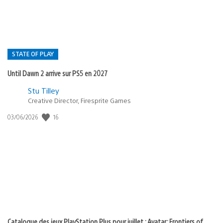
STATE OF PLAY
Until Dawn 2 arrive sur PS5 en 2027
Postée
Stu Tilley
dans
Creative Director, Firesprite Games
:
Date
16
03/06/2026
state
de
of
publication
:
play
Catalogue des jeux PlayStation Plus pour juillet : Avatar: Frontiers of