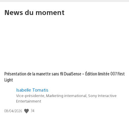
News du moment
Présentation de la manette sans fil DualSense – Édition limitée 007 First
Light
Isabelle Tomatis
Vice-présidente, Marketing international, Sony Interactive
Entertainment
Date
34
08/04/2026
de
publication
: