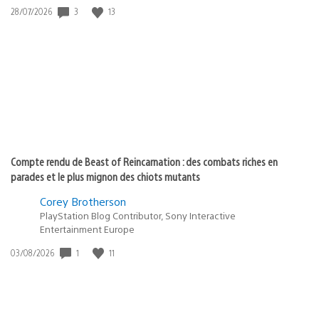
Date
3
13
28/07/2026
de
publication
:
Compte rendu de Beast of Reincarnation : des combats riches en
parades et le plus mignon des chiots mutants
Corey Brotherson
PlayStation Blog Contributor, Sony Interactive
Entertainment Europe
Date
1
11
03/08/2026
de
publication
: