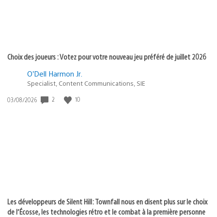
Choix des joueurs : Votez pour votre nouveau jeu préféré de juillet 2026
O’Dell Harmon Jr.
Specialist, Content Communications, SIE
Date
2
10
03/08/2026
de
publication
:
Les développeurs de Silent Hill: Townfall nous en disent plus sur le choix
de l’Écosse, les technologies rétro et le combat à la première personne