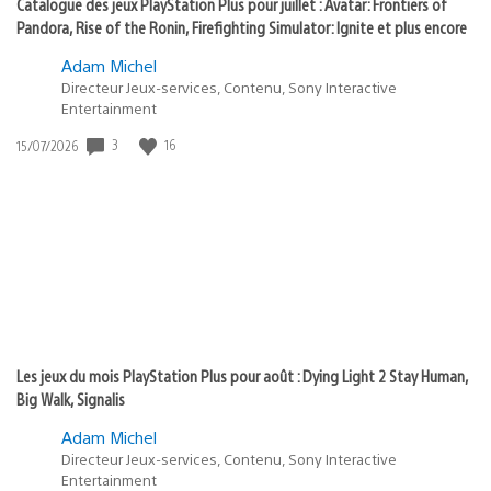
Catalogue des jeux PlayStation Plus pour juillet : Avatar: Frontiers of
Pandora, Rise of the Ronin, Firefighting Simulator: Ignite et plus encore
Adam Michel
Directeur Jeux-services, Contenu, Sony Interactive
Entertainment
Date
3
16
15/07/2026
de
publication
:
Les jeux du mois PlayStation Plus pour août : Dying Light 2 Stay Human,
Big Walk, Signalis
Adam Michel
Directeur Jeux-services, Contenu, Sony Interactive
Entertainment