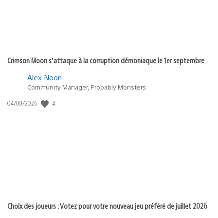
Crimson Moon s’attaque à la corruption démoniaque le 1er septembre
Alex Noon
Community Manager, Probably Monsters
Date
4
04/08/2026
de
publication
:
Choix des joueurs : Votez pour votre nouveau jeu préféré de juillet 2026