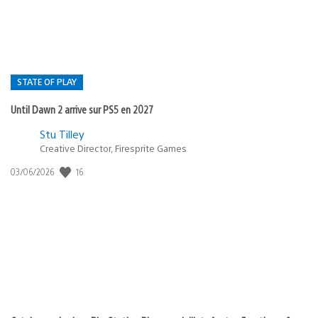
STATE OF PLAY
Until Dawn 2 arrive sur PS5 en 2027
Postée
Stu Tilley
dans
Creative Director, Firesprite Games
:
Date
16
03/06/2026
state
de
of
publication
:
play