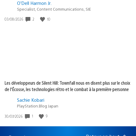
O’Dell Harmon Jr.
Specialist, Content Communications, SIE
Date
2
10
03/08/2026
de
publication
:
Les développeurs de Silent Hill: Townfall nous en disent plus sur le choix
de l’Écosse, les technologies rétro et le combat à la première personne
Sachie Kobari
PlayStation.Blog Japan
Date
1
9
30/07/2026
de
publication
: