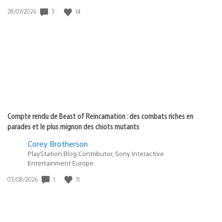
Date
3
14
28/07/2026
de
publication
:
Compte rendu de Beast of Reincarnation : des combats riches en
parades et le plus mignon des chiots mutants
Corey Brotherson
PlayStation Blog Contributor, Sony Interactive
Entertainment Europe
Date
1
11
03/08/2026
de
publication
: