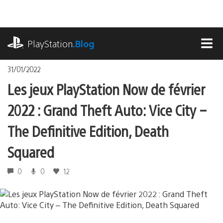
Accéder
au
contenu
playstation.com
PlayStation
.Blog
MEN
31/01/2022
Les jeux PlayStation Now de février
2022 : Grand Theft Auto: Vice City –
The Definitive Edition, Death
Squared
0
0
12