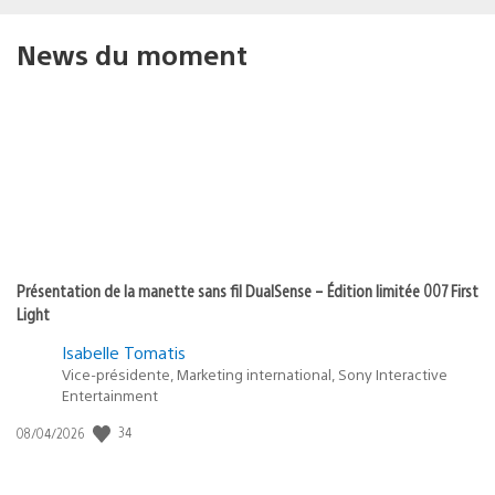
News du moment
Présentation de la manette sans fil DualSense – Édition limitée 007 First
Light
Isabelle Tomatis
Vice-présidente, Marketing international, Sony Interactive
Entertainment
Date
34
08/04/2026
de
publication
: