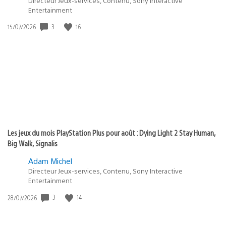
Directeur Jeux-services, Contenu, Sony Interactive
Entertainment
Date
3
16
15/07/2026
de
publication
:
Les jeux du mois PlayStation Plus pour août : Dying Light 2 Stay Human,
Big Walk, Signalis
Adam Michel
Directeur Jeux-services, Contenu, Sony Interactive
Entertainment
Date
3
14
28/07/2026
de
publication
: