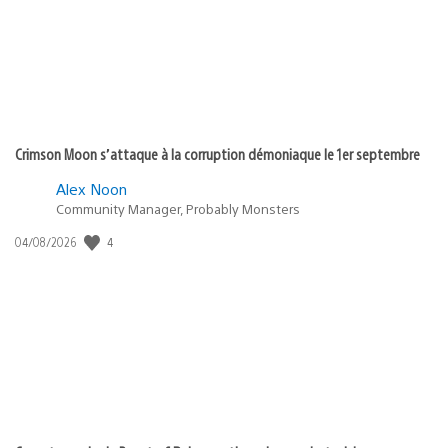
Crimson Moon s’attaque à la corruption démoniaque le 1er septembre
Alex Noon
Community Manager, Probably Monsters
Date
4
04/08/2026
de
publication
: