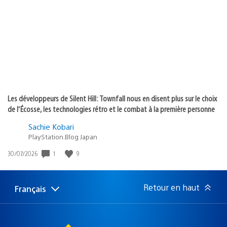
publication
:
Les développeurs de Silent Hill: Townfall nous en disent plus sur le choix
de l’Écosse, les technologies rétro et le combat à la première personne
Sachie Kobari
PlayStation.Blog Japan
Date
1
9
30/07/2026
de
publication
:
Retour en haut
Français
Choisir
Région
une
actuelle
région
: