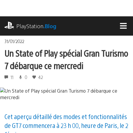
Accéder
au
contenu
playstation.com
PlayStation
.Blog
MEN
31/01/2022
Un State of Play spécial Gran Turismo
7 débarque ce mercredi
11
0
42
Cet aperçu détaillé des modes et fonctionnalités
de GT7 commencera à 23 h 00, heure de Paris, le 2