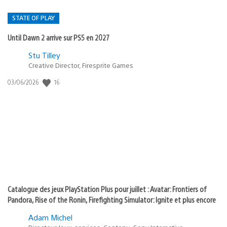
STATE OF PLAY
Until Dawn 2 arrive sur PS5 en 2027
Postée
Stu Tilley
dans
Creative Director, Firesprite Games
:
Date
16
03/06/2026
state
de
of
publication
:
play
Catalogue des jeux PlayStation Plus pour juillet : Avatar: Frontiers of
Pandora, Rise of the Ronin, Firefighting Simulator: Ignite et plus encore
Adam Michel