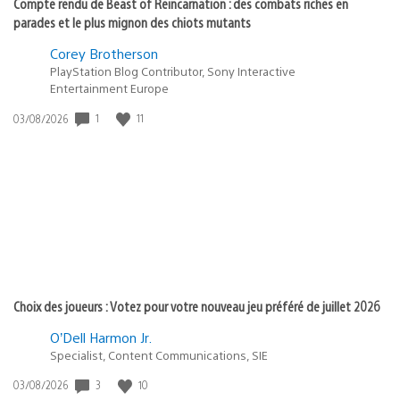
Compte rendu de Beast of Reincarnation : des combats riches en
parades et le plus mignon des chiots mutants
Corey Brotherson
PlayStation Blog Contributor, Sony Interactive
Entertainment Europe
Date
1
11
03/08/2026
de
publication
:
Choix des joueurs : Votez pour votre nouveau jeu préféré de juillet 2026
O’Dell Harmon Jr.
Specialist, Content Communications, SIE
Date
3
10
03/08/2026
de