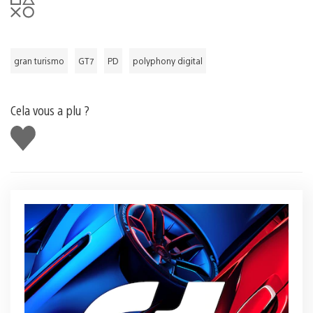
gran turismo
GT7
PD
polyphony digital
Cela vous a plu ?
J'aime