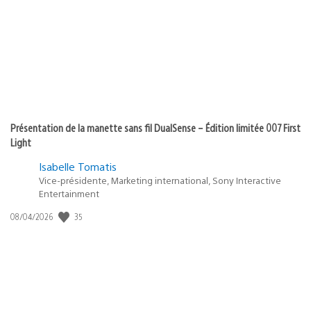
Présentation de la manette sans fil DualSense – Édition limitée 007 First
Light
Isabelle Tomatis
Vice-présidente, Marketing international, Sony Interactive
Entertainment
Date
35
08/04/2026
de
publication
: