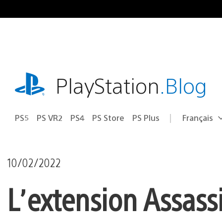
Accéder
au
contenu
playstation.com
PlayStation
.Blog
PS5
PS VR2
PS4
PS Store
PS Plus
Français
Choisir
Région
une
actuelle
région
:
10/02/2022
L’extension Assass