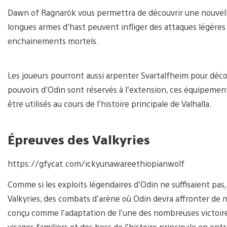
Dawn of Ragnarök vous permettra de découvrir une nouvelle c
longues armes d’hast peuvent infliger des attaques légères
enchainements mortels.
Les joueurs pourront aussi arpenter Svartalfheim pour déco
pouvoirs d’Odin sont réservés à l’extension, ces équipement
être utilisés au cours de l’histoire principale de Valhalla.
Épreuves des Valkyries
https://gfycat.com/ickyunawareethiopianwolf
Comme si les exploits légendaires d’Odin ne suffisaient pas
Valkyries, des combats d’arène où Odin devra affronter d
conçu comme l’adaptation de l’une des nombreuses victoire
visages familiers et des boss de l’histoire principale en ent