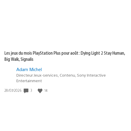
publication
:
Les jeux du mois PlayStation Plus pour août : Dying Light 2 Stay Human,
Big Walk, Signalis
Adam Michel
Directeur Jeux-services, Contenu, Sony Interactive
Entertainment
Date
3
14
28/07/2026
de
publication
: