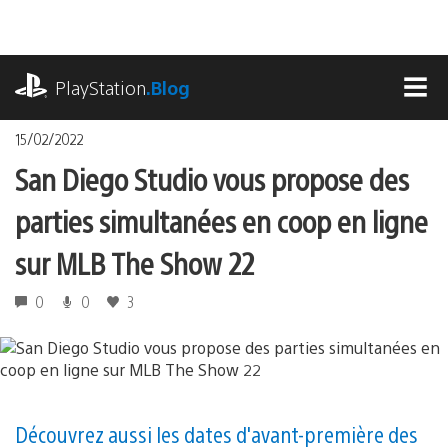
Accéder
au
contenu
playstation.com
PlayStation
.Blog
MEN
15/02/2022
San Diego Studio vous propose des
parties simultanées en coop en ligne
sur MLB The Show 22
0
0
3
Découvrez aussi les dates d'avant-première des