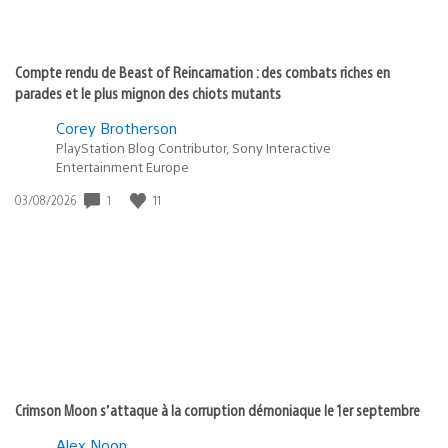
Compte rendu de Beast of Reincarnation : des combats riches en
parades et le plus mignon des chiots mutants
Corey Brotherson
PlayStation Blog Contributor, Sony Interactive
Entertainment Europe
Date
1
11
03/08/2026
de
publication
:
Crimson Moon s’attaque à la corruption démoniaque le 1er septembre
Alex Noon