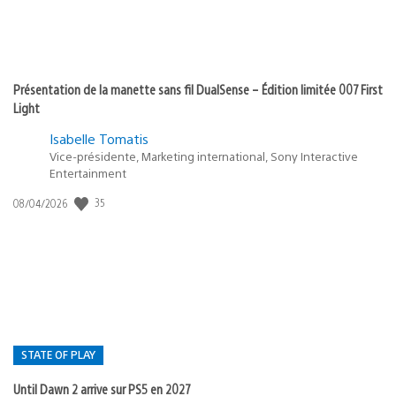
Présentation de la manette sans fil DualSense – Édition limitée 007 First
Light
Isabelle Tomatis
Vice-présidente, Marketing international, Sony Interactive
Entertainment
Date
35
08/04/2026
de
publication
:
STATE OF PLAY
Until Dawn 2 arrive sur PS5 en 2027