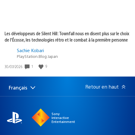
Les développeurs de Silent Hill: Townfall nous en disent plus sur le choix
de l’Écosse, les technologies rétro et le combat à la première personne
Sachie Kobari
PlayStation.Blog Japan
Date
1
9
30/07/2026
de
publication
:
Retour en haut
Français
Choisir
Région
une
actuelle
région
:
Sony
Interactive
Entertainment