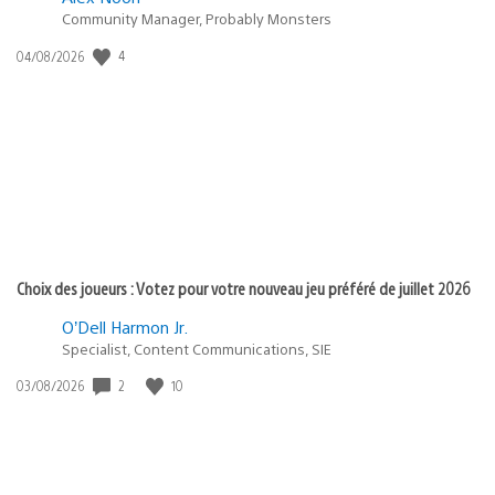
Community Manager, Probably Monsters
Date
4
04/08/2026
de
publication
:
Choix des joueurs : Votez pour votre nouveau jeu préféré de juillet 2026
O’Dell Harmon Jr.
Specialist, Content Communications, SIE
Date
2
10
03/08/2026
de
publication
: