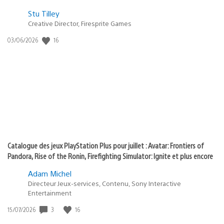
Postée
Stu Tilley
dans
Creative Director, Firesprite Games
:
Date
16
03/06/2026
state
de
of
publication
:
play
Catalogue des jeux PlayStation Plus pour juillet : Avatar: Frontiers of
Pandora, Rise of the Ronin, Firefighting Simulator: Ignite et plus encore
Adam Michel
Directeur Jeux-services, Contenu, Sony Interactive
Entertainment
Date
3
16
15/07/2026
de