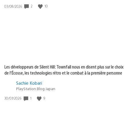
Date
2
10
03/08/2026
de
publication
:
Les développeurs de Silent Hill: Townfall nous en disent plus sur le choix
de l’Écosse, les technologies rétro et le combat à la première personne
Sachie Kobari
PlayStation.Blog Japan
Date
1
9
30/07/2026
de
publication
: