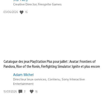
dans
Creative Director, Firesprite Games
:
Date
16
03/06/2026
state
de
of
publication
:
play
Catalogue des jeux PlayStation Plus pour juillet : Avatar: Frontiers of
Pandora, Rise of the Ronin, Firefighting Simulator: Ignite et plus encore
Adam Michel
Directeur Jeux-services, Contenu, Sony Interactive
Entertainment
Date
3
16
15/07/2026
de
publication
: