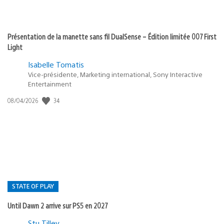
Présentation de la manette sans fil DualSense – Édition limitée 007 First
Light
Isabelle Tomatis
Vice-présidente, Marketing international, Sony Interactive
Entertainment
Date
34
08/04/2026
de
publication
:
STATE OF PLAY
Until Dawn 2 arrive sur PS5 en 2027
Postée
Stu Tilley