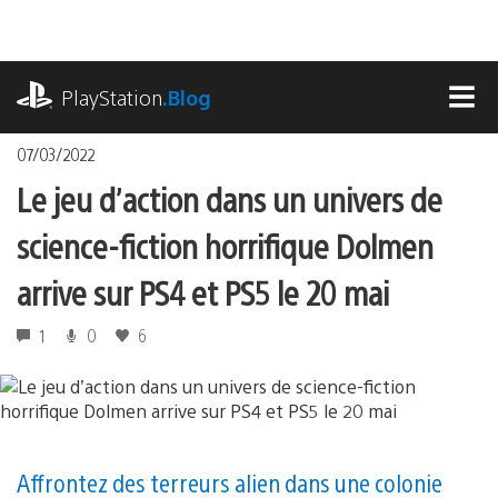
Accéder
au
contenu
playstation.com
PlayStation
.Blog
MEN
07/03/2022
Le jeu d’action dans un univers de
science-fiction horrifique Dolmen
arrive sur PS4 et PS5 le 20 mai
1
0
6
Affrontez des terreurs alien dans une colonie