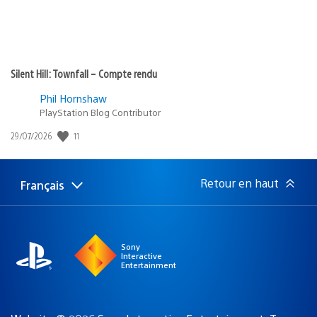
Silent Hill: Townfall – Compte rendu
Phil Hornshaw
PlayStation Blog Contributor
Date
11
29/07/2026
de
publication
:
Retour en haut
Français
Choisir
Région
une
actuelle
région
:
Sony
Interactive
Entertainment