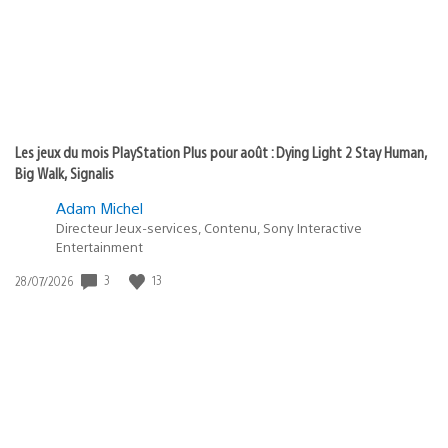
Les jeux du mois PlayStation Plus pour août : Dying Light 2 Stay Human,
Big Walk, Signalis
Adam Michel
Directeur Jeux-services, Contenu, Sony Interactive
Entertainment
Date
3
13
28/07/2026
de
publication
: