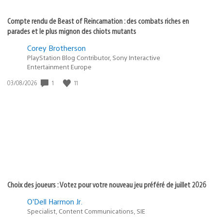
Compte rendu de Beast of Reincarnation : des combats riches en
parades et le plus mignon des chiots mutants
Corey Brotherson
PlayStation Blog Contributor, Sony Interactive
Entertainment Europe
Date
1
11
03/08/2026
de
publication
:
Choix des joueurs : Votez pour votre nouveau jeu préféré de juillet 2026
O’Dell Harmon Jr.
Specialist, Content Communications, SIE