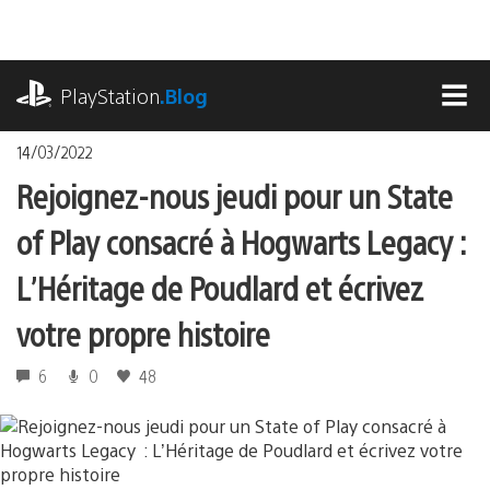
Accéder
au
contenu
playstation.com
PlayStation
.Blog
MEN
14/03/2022
Rejoignez-nous jeudi pour un State
of Play consacré à Hogwarts Legacy :
L’Héritage de Poudlard et écrivez
votre propre histoire
6
0
48