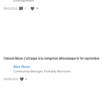
Entertainment
Date
3
14
28/07/2026
de
publication
:
Crimson Moon s’attaque à la corruption démoniaque le 1er septembre
Alex Noon
Community Manager, Probably Monsters
Date
4
04/08/2026
de
publication
: