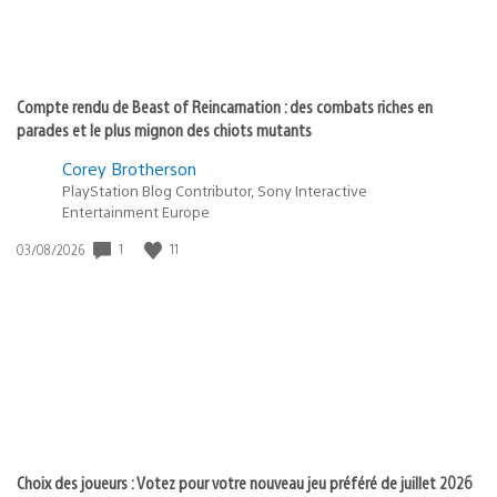
Compte rendu de Beast of Reincarnation : des combats riches en
parades et le plus mignon des chiots mutants
Corey Brotherson
PlayStation Blog Contributor, Sony Interactive
Entertainment Europe
Date
1
11
03/08/2026
de
publication
:
Choix des joueurs : Votez pour votre nouveau jeu préféré de juillet 2026