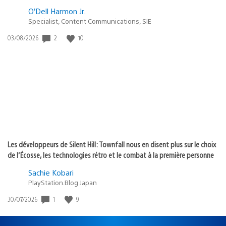
O’Dell Harmon Jr.
Specialist, Content Communications, SIE
Date
2
10
03/08/2026
de
publication
:
Les développeurs de Silent Hill: Townfall nous en disent plus sur le choix
de l’Écosse, les technologies rétro et le combat à la première personne
Sachie Kobari
PlayStation.Blog Japan
Date
1
9
30/07/2026
de
publication
: