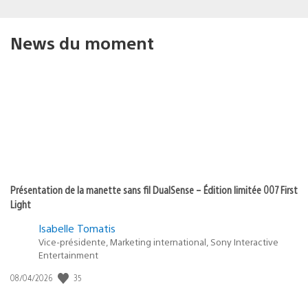
News du moment
Présentation de la manette sans fil DualSense – Édition limitée 007 First
Light
Isabelle Tomatis
Vice-présidente, Marketing international, Sony Interactive
Entertainment
Date
35
08/04/2026
de
publication