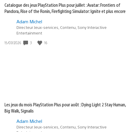
Catalogue des jeux PlayStation Plus pour juillet : Avatar: Frontiers of
Pandora, Rise of the Ronin, Firefighting Simulator: Ignite et plus encore
Adam Michel
Directeur Jeux-services, Contenu, Sony Interactive
Entertainment
Date
3
16
15/07/2026
de
publication
:
Les jeux du mois PlayStation Plus pour août : Dying Light 2 Stay Human,
Big Walk, Signalis
Adam Michel
Directeur Jeux-services, Contenu, Sony Interactive