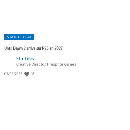
:
STATE OF PLAY
Until Dawn 2 arrive sur PS5 en 2027
Postée
Stu Tilley
dans
Creative Director, Firesprite Games
:
Date
16
03/06/2026
state
de
of
publication
:
play