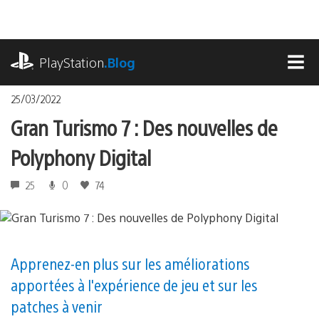
Accéder
au
contenu
playstation.com
PlayStation
.Blog
MEN
25/03/2022
Gran Turismo 7 : Des nouvelles de
Polyphony Digital
25
0
74
Apprenez-en plus sur les améliorations
apportées à l'expérience de jeu et sur les
patches à venir