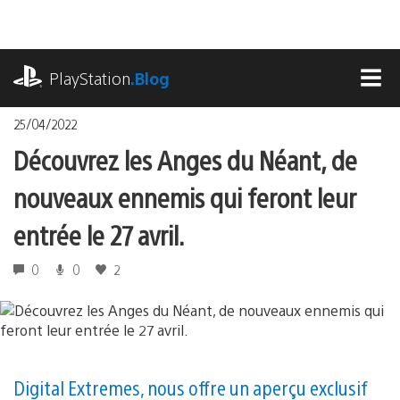
Accéder
au
contenu
playstation.com
PlayStation
.Blog
MEN
25/04/2022
Découvrez les Anges du Néant, de
nouveaux ennemis qui feront leur
entrée le 27 avril.
0
0
2
Digital Extremes, nous offre un aperçu exclusif