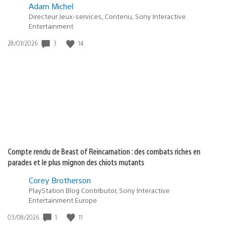
Adam Michel
Directeur Jeux-services, Contenu, Sony Interactive
Entertainment
Date
3
14
28/07/2026
de
publication
:
Compte rendu de Beast of Reincarnation : des combats riches en
parades et le plus mignon des chiots mutants
Corey Brotherson
PlayStation Blog Contributor, Sony Interactive
Entertainment Europe
Date
1
11
03/08/2026
de