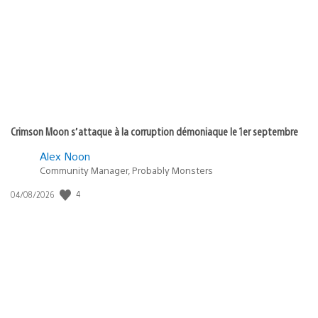
publication
:
Crimson Moon s’attaque à la corruption démoniaque le 1er septembre
Alex Noon
Community Manager, Probably Monsters
Date
4
04/08/2026
de
publication
: