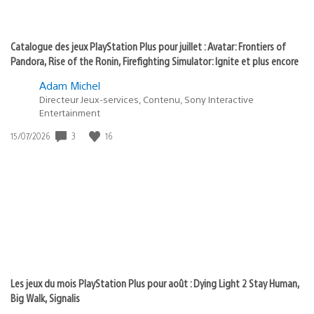
Catalogue des jeux PlayStation Plus pour juillet : Avatar: Frontiers of
Pandora, Rise of the Ronin, Firefighting Simulator: Ignite et plus encore
Adam Michel
Directeur Jeux-services, Contenu, Sony Interactive
Entertainment
Date
3
16
15/07/2026
de
publication
:
Les jeux du mois PlayStation Plus pour août : Dying Light 2 Stay Human,
Big Walk, Signalis