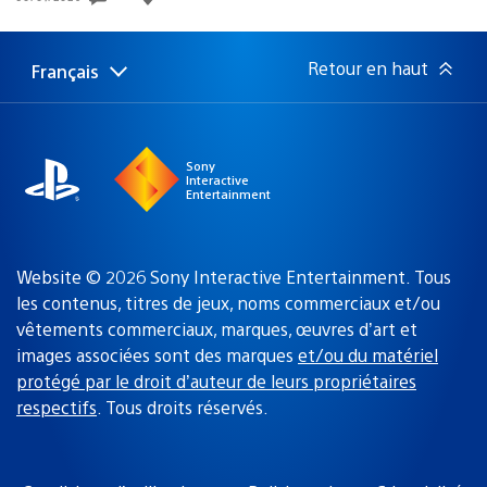
de
publication
:
Retour en haut
Français
Choisir
Région
une
actuelle
région
:
Sony
Interactive
Entertainment
Website © 2026 Sony Interactive Entertainment. Tous
les contenus, titres de jeux, noms commerciaux et/ou
vêtements commerciaux, marques, œuvres d’art et
images associées sont des marques
et/ou du matériel
protégé par le droit d’auteur de leurs propriétaires
respectifs
. Tous droits réservés.