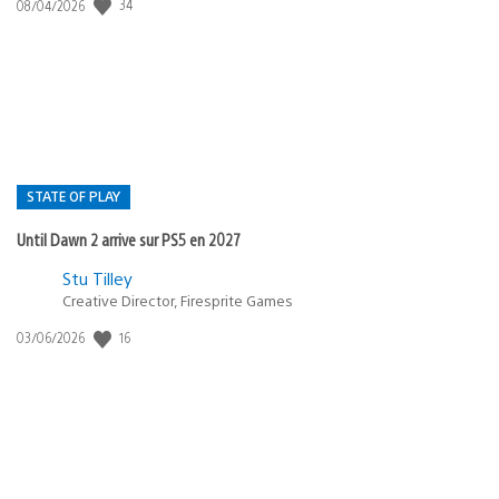
Date
34
08/04/2026
de
publication
:
STATE OF PLAY
Until Dawn 2 arrive sur PS5 en 2027
Postée
Stu Tilley
dans
Creative Director, Firesprite Games
:
Date
16
03/06/2026
state
de
of
publication
:
play