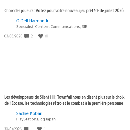
Choix des joueurs : Votez pour votre nouveau jeu préféré de juillet 2026
O’Dell Harmon Jr.
Specialist, Content Communications, SIE
Date
2
10
03/08/2026
de
publication
:
Les développeurs de Silent Hill: Townfall nous en disent plus sur le choix
de l’Écosse, les technologies rétro et le combat à la première personne
Sachie Kobari
PlayStation.Blog Japan
Date
1
9
30/07/2026