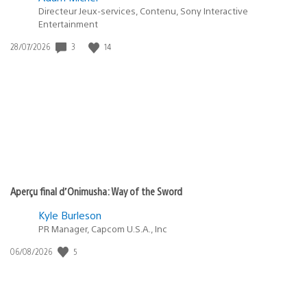
Directeur Jeux-services, Contenu, Sony Interactive
Entertainment
Date
3
14
28/07/2026
de
publication
:
Aperçu final d’Onimusha: Way of the Sword
Kyle Burleson
PR Manager, Capcom U.S.A., Inc
Date
5
06/08/2026
de
publication
: