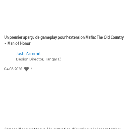
Un premier aperçu de gameplay pour l’extension Mafia: The Old Country
– Man of Honor
Josh Zammit
Design Director, Hangar 13
Date
8
04/08/2026
de
publication
: