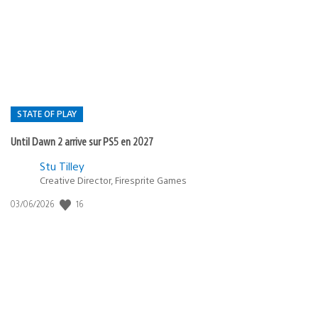
de
publication
:
STATE OF PLAY
Until Dawn 2 arrive sur PS5 en 2027
Postée
Stu Tilley
dans
Creative Director, Firesprite Games
:
Date
16
03/06/2026
state
de
of
publication
:
play