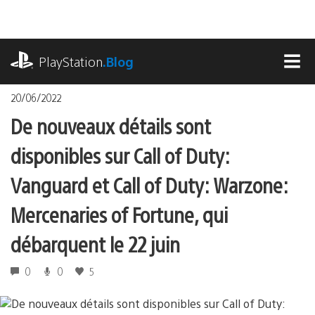
Accéder
au
contenu
playstation.com
PlayStation
.Blog
MEN
20/06/2022
De nouveaux détails sont
disponibles sur Call of Duty:
Vanguard et Call of Duty: Warzone:
Mercenaries of Fortune, qui
débarquent le 22 juin
0
0
5