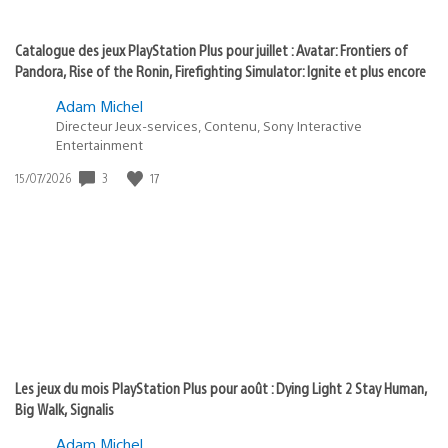
Catalogue des jeux PlayStation Plus pour juillet : Avatar: Frontiers of
Pandora, Rise of the Ronin, Firefighting Simulator: Ignite et plus encore
Adam Michel
Directeur Jeux-services, Contenu, Sony Interactive
Entertainment
Date
3
17
15/07/2026
de
publication
:
Les jeux du mois PlayStation Plus pour août : Dying Light 2 Stay Human,
Big Walk, Signalis
Adam Michel