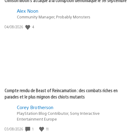
Crimson Moon s’attaque à la corruption démoniaque le 1er septembre
Alex Noon
Community Manager, Probably Monsters
Date
4
04/08/2026
de
publication
:
Compte rendu de Beast of Reincarnation : des combats riches en
parades et le plus mignon des chiots mutants
Corey Brotherson
PlayStation Blog Contributor, Sony Interactive
Entertainment Europe
Date
1
11
03/08/2026
de