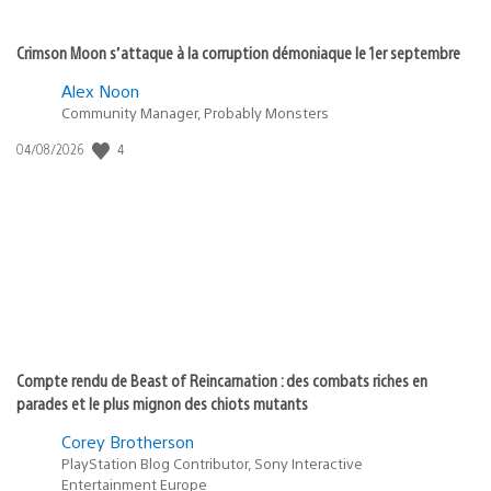
Crimson Moon s’attaque à la corruption démoniaque le 1er septembre
Alex Noon
Community Manager, Probably Monsters
Date
4
04/08/2026
de
publication
:
Compte rendu de Beast of Reincarnation : des combats riches en
parades et le plus mignon des chiots mutants
Corey Brotherson
PlayStation Blog Contributor, Sony Interactive
Entertainment Europe