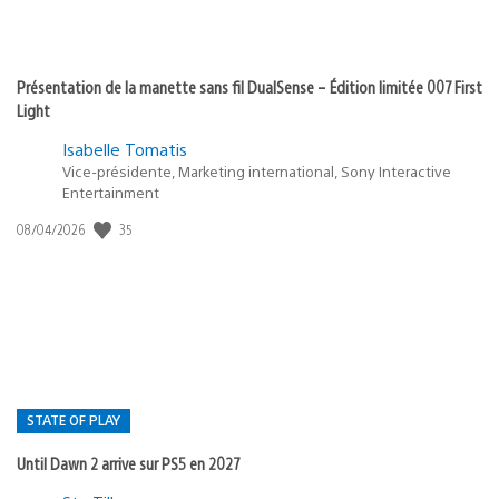
Présentation de la manette sans fil DualSense – Édition limitée 007 First
Light
Isabelle Tomatis
Vice-présidente, Marketing international, Sony Interactive
Entertainment
Date
35
08/04/2026
de
publication
:
STATE OF PLAY
Until Dawn 2 arrive sur PS5 en 2027