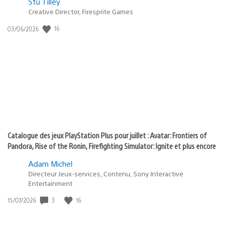
Postée
Stu Tilley
dans
Creative Director, Firesprite Games
:
Date
16
03/06/2026
state
de
of
publication
:
play
Catalogue des jeux PlayStation Plus pour juillet : Avatar: Frontiers of
Pandora, Rise of the Ronin, Firefighting Simulator: Ignite et plus encore
Adam Michel
Directeur Jeux-services, Contenu, Sony Interactive
Entertainment
Date
3
16
15/07/2026
de
publication
: