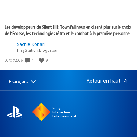
Les développeurs de Silent Hill: Townfall nous en disent plus sur le choix
de l’Écosse, les technologies rétro et le combat à la première personne
Sachie Kobari
PlayStation.Blog Japan
Date
1
9
30/07/2026
de
publication
:
Retour en haut
Français
Choisir
Région
une
actuelle
région
:
Sony
Interactive
Entertainment