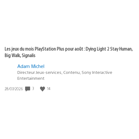
Les jeux du mois PlayStation Plus pour août : Dying Light 2 Stay Human,
Big Walk, Signalis
Adam Michel
Directeur Jeux-services, Contenu, Sony Interactive
Entertainment
Date
3
14
28/07/2026
de
publication
: