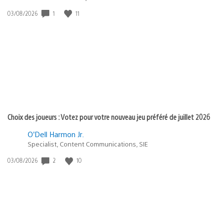
Date
1
11
03/08/2026
de
publication
:
Choix des joueurs : Votez pour votre nouveau jeu préféré de juillet 2026
O’Dell Harmon Jr.
Specialist, Content Communications, SIE
Date
2
10
03/08/2026
de
publication
: