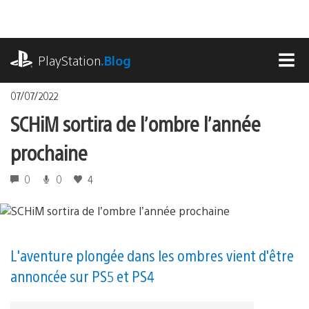
Accéder
au
contenu
playstation.com
PlayStation
.Blog
MEN
07/07/2022
SCHiM sortira de l’ombre l’année
prochaine
0
0
4
L'aventure plongée dans les ombres vient d'être
annoncée sur PS5 et PS4