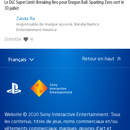
Le DLC Super Limit-Breaking Neo pour Dragon Ball: Sparking Zero sort le
30 juillet
Zanda Ra
responsable de marque associé, Bandai Namco
Entertainment America
Date
16
23/07/2026
de
publication
:
Retour en haut
Français
Choisir
Région
une
actuelle
région
:
Sony
Interactive
Entertainment
Website © 2026 Sony Interactive Entertainment. Tous
les contenus, titres de jeux, noms commerciaux et/ou
vêtements commerciaux, marques, œuvres d’art et