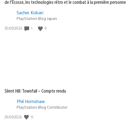
de l’Écosse, les technologies rétro et le combat à la première personne
Sachie Kobari
PlayStation.Blog Japan
Date
1
9
30/07/2026
de
publication
:
Silent Hill: Townfall – Compte rendu
Phil Hornshaw
PlayStation Blog Contributor
Date
11
29/07/2026
de
publication
: