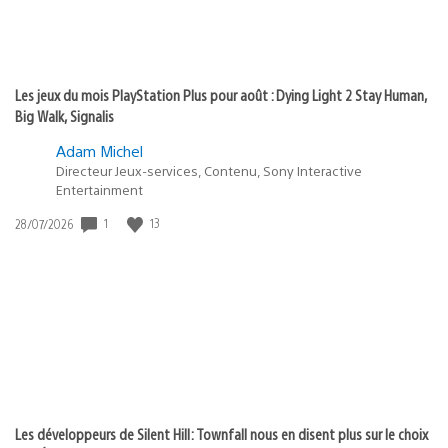
Les jeux du mois PlayStation Plus pour août : Dying Light 2 Stay Human,
Big Walk, Signalis
Adam Michel
Directeur Jeux-services, Contenu, Sony Interactive
Entertainment
Date
1
13
28/07/2026
de
publication
:
Les développeurs de Silent Hill: Townfall nous en disent plus sur le choix