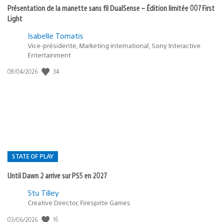
Présentation de la manette sans fil DualSense – Édition limitée 007 First
Light
Isabelle Tomatis
Vice-présidente, Marketing international, Sony Interactive
Entertainment
Date
34
08/04/2026
de
publication
:
STATE OF PLAY
Until Dawn 2 arrive sur PS5 en 2027
Postée
Stu Tilley
dans
Creative Director, Firesprite Games
:
Date
16
03/06/2026