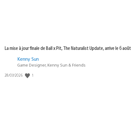
La mise à jour finale de Ball x Pit, The Naturalist Update, arrive le 6 août
Kenny Sun
Game Designer, Kenny Sun & Friends
Date
1
28/07/2026
de
publication
: