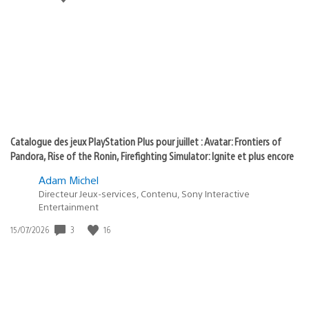
state
de
of
publication
:
play
Catalogue des jeux PlayStation Plus pour juillet : Avatar: Frontiers of
Pandora, Rise of the Ronin, Firefighting Simulator: Ignite et plus encore
Adam Michel
Directeur Jeux-services, Contenu, Sony Interactive
Entertainment
Date
3
16
15/07/2026
de
publication
: