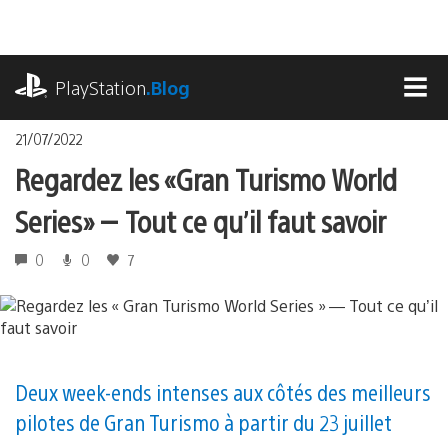
Accéder
au
contenu
playstation.com
PlayStation
.Blog
MEN
21/07/2022
Regardez les « Gran Turismo World
Series » — Tout ce qu’il faut savoir
0
0
7
Deux week-ends intenses aux côtés des meilleurs
pilotes de Gran Turismo à partir du 23 juillet