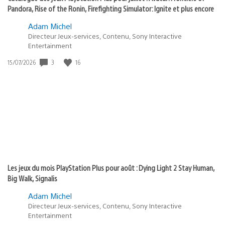
Pandora, Rise of the Ronin, Firefighting Simulator: Ignite et plus encore
Adam Michel
Directeur Jeux-services, Contenu, Sony Interactive
Entertainment
Date
3
16
15/07/2026
de
publication
:
Les jeux du mois PlayStation Plus pour août : Dying Light 2 Stay Human,
Big Walk, Signalis
Adam Michel
Directeur Jeux-services, Contenu, Sony Interactive
Entertainment