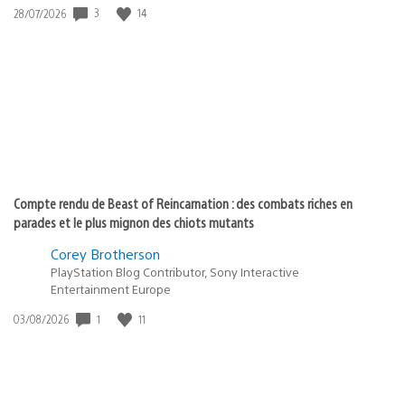
Date
3
14
28/07/2026
de
publication
:
Compte rendu de Beast of Reincarnation : des combats riches en
parades et le plus mignon des chiots mutants
Corey Brotherson
PlayStation Blog Contributor, Sony Interactive
Entertainment Europe
Date
1
11
03/08/2026
de
publication
: