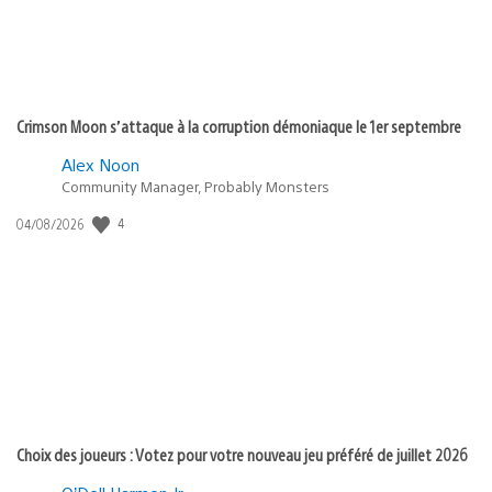
Crimson Moon s’attaque à la corruption démoniaque le 1er septembre
Alex Noon
Community Manager, Probably Monsters
Date
4
04/08/2026
de
publication
:
Choix des joueurs : Votez pour votre nouveau jeu préféré de juillet 2026