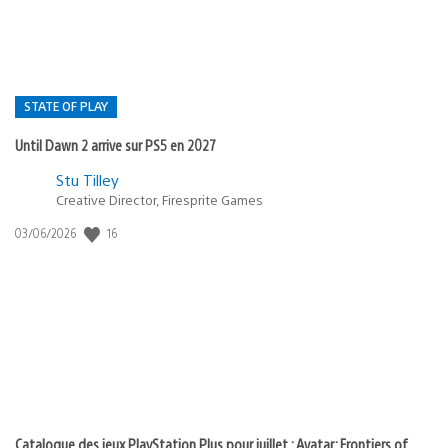
STATE OF PLAY
Until Dawn 2 arrive sur PS5 en 2027
Postée
Stu Tilley
dans
Creative Director, Firesprite Games
:
Date
16
03/06/2026
state
de
of
publication
:
play
Catalogue des jeux PlayStation Plus pour juillet : Avatar: Frontiers of