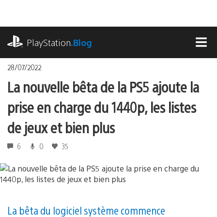
Accéder
au
contenu
playstation.com
PlayStation
.Blog
MEN
28/07/2022
La nouvelle bêta de la PS5 ajoute la
prise en charge du 1440p, les listes
de jeux et bien plus
6
0
35
La bêta du logiciel système commence