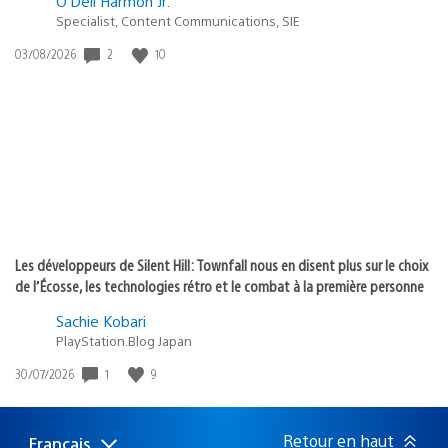
O’Dell Harmon Jr.
Specialist, Content Communications, SIE
Date
2
10
03/08/2026
de
publication
:
Les développeurs de Silent Hill: Townfall nous en disent plus sur le choix
de l’Écosse, les technologies rétro et le combat à la première personne
Sachie Kobari
PlayStation.Blog Japan
Date
1
9
30/07/2026
de
publication
:
Retour en haut
Français