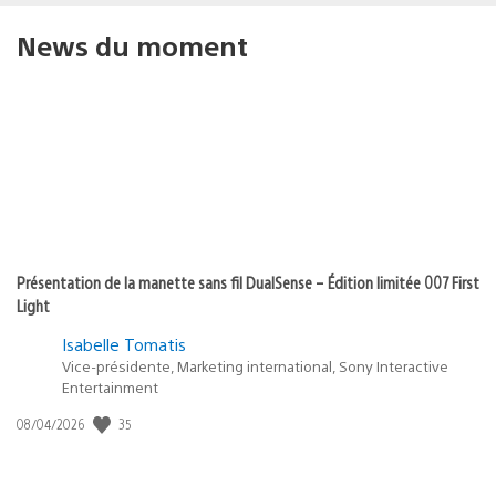
News du moment
Présentation de la manette sans fil DualSense – Édition limitée 007 First
Light
Isabelle Tomatis
Vice-présidente, Marketing international, Sony Interactive
Entertainment
Date
35
08/04/2026
de
publication
: