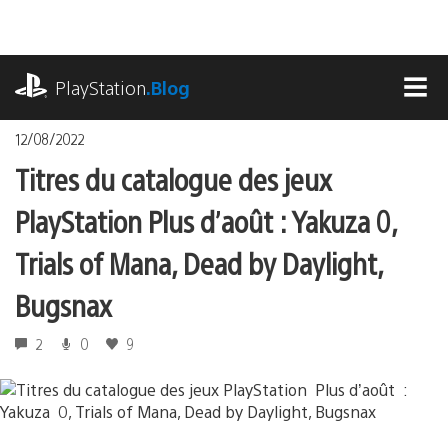
Accéder
au
contenu
playstation.com
PlayStation
.Blog
MEN
12/08/2022
Titres du catalogue des jeux
PlayStation Plus d’août : Yakuza 0,
Trials of Mana, Dead by Daylight,
Bugsnax
2
0
9