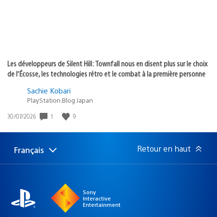
Les développeurs de Silent Hill: Townfall nous en disent plus sur le choix
de l’Écosse, les technologies rétro et le combat à la première personne
Sachie Kobari
PlayStation.Blog Japan
Date
1
9
30/07/2026
de
publication
:
Retour en haut
Français
Choisir
Région
une
actuelle
région
:
Sony
Interactive
Entertainment