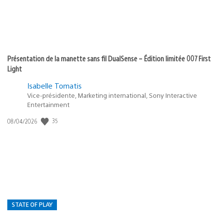
Présentation de la manette sans fil DualSense – Édition limitée 007 First
Light
Isabelle Tomatis
Vice-présidente, Marketing international, Sony Interactive
Entertainment
Date
35
08/04/2026
de
publication
:
STATE OF PLAY