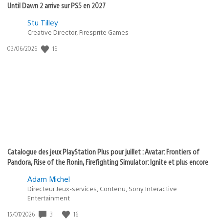
Until Dawn 2 arrive sur PS5 en 2027
Postée
Stu Tilley
dans
Creative Director, Firesprite Games
:
Date
16
03/06/2026
state
de
of
publication
:
play
Catalogue des jeux PlayStation Plus pour juillet : Avatar: Frontiers of
Pandora, Rise of the Ronin, Firefighting Simulator: Ignite et plus encore
Adam Michel
Directeur Jeux-services, Contenu, Sony Interactive
Entertainment
Date
3
16
15/07/2026