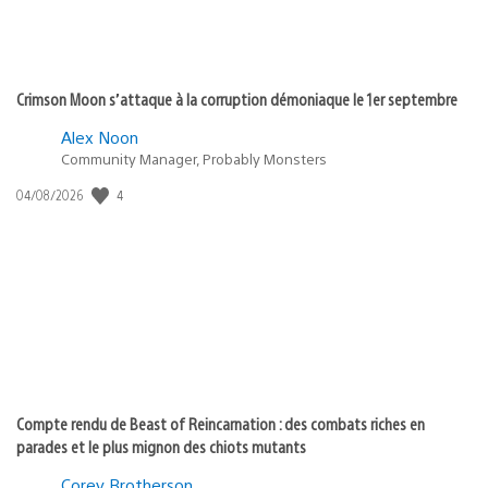
Crimson Moon s’attaque à la corruption démoniaque le 1er septembre
Alex Noon
Community Manager, Probably Monsters
Date
4
04/08/2026
de
publication
:
Compte rendu de Beast of Reincarnation : des combats riches en
parades et le plus mignon des chiots mutants
Corey Brotherson