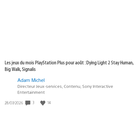
de
publication
:
Les jeux du mois PlayStation Plus pour août : Dying Light 2 Stay Human,
Big Walk, Signalis
Adam Michel
Directeur Jeux-services, Contenu, Sony Interactive
Entertainment
Date
3
14
28/07/2026
de
publication
: