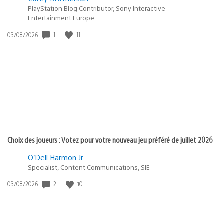
PlayStation Blog Contributor, Sony Interactive
Entertainment Europe
Date
1
11
03/08/2026
de
publication
:
Choix des joueurs : Votez pour votre nouveau jeu préféré de juillet 2026
O’Dell Harmon Jr.
Specialist, Content Communications, SIE
Date
2
10
03/08/2026
de
publication
: