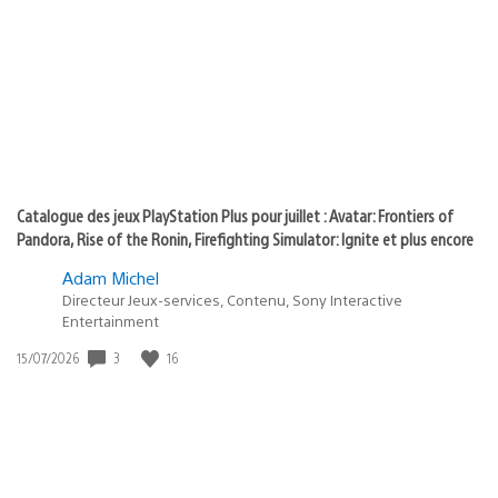
of
publication
:
play
Catalogue des jeux PlayStation Plus pour juillet : Avatar: Frontiers of
Pandora, Rise of the Ronin, Firefighting Simulator: Ignite et plus encore
Adam Michel
Directeur Jeux-services, Contenu, Sony Interactive
Entertainment
Date
3
16
15/07/2026
de
publication
: