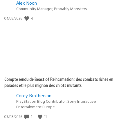
Alex Noon
Community Manager, Probably Monsters
Date
4
04/08/2026
de
publication
:
Compte rendu de Beast of Reincarnation : des combats riches en
parades et le plus mignon des chiots mutants
Corey Brotherson
PlayStation Blog Contributor, Sony Interactive
Entertainment Europe
Date
1
11
03/08/2026
de
publication