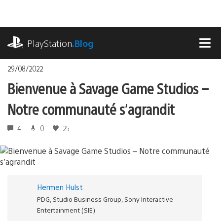
Accéder
au
contenu
playstation.com
PlayStation
.Blog
MEN
29/08/2022
Bienvenue à Savage Game Studios –
Notre communauté s’agrandit
4
0
25
Hermen Hulst
PDG, Studio Business Group, Sony Interactive
Entertainment (SIE)