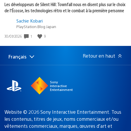
Les développeurs de Silent Hill: Townfall nous en disent plus sur le choix
de l’Écosse, les technologies rétro et le combat à la première personne
Sachie Kobari
PlayStation.Blog Japan
Date
1
9
30/07/2026
de
publication
:
Retour en haut
Français
Choisir
Région
une
actuelle
région
:
Sony
Interactive
Entertainment
Website © 2026 Sony Interactive Entertainment. Tous
les contenus, titres de jeux, noms commerciaux et/ou
vêtements commerciaux, marques, œuvres d’art et