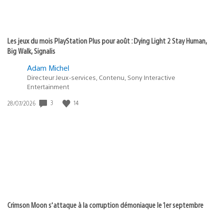
Les jeux du mois PlayStation Plus pour août : Dying Light 2 Stay Human,
Big Walk, Signalis
Adam Michel
Directeur Jeux-services, Contenu, Sony Interactive
Entertainment
Date
3
14
28/07/2026
de
publication
:
Crimson Moon s’attaque à la corruption démoniaque le 1er septembre