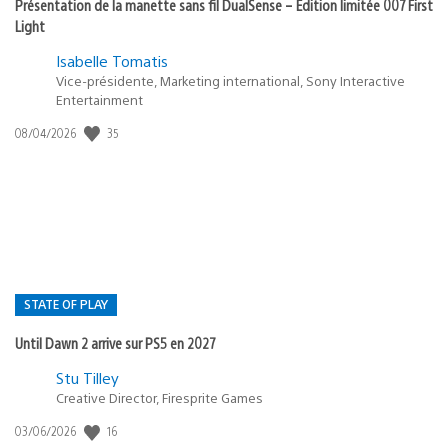
Présentation de la manette sans fil DualSense – Édition limitée 007 First
Light
Isabelle Tomatis
Vice-présidente, Marketing international, Sony Interactive
Entertainment
Date
35
08/04/2026
de
publication
:
STATE OF PLAY
Until Dawn 2 arrive sur PS5 en 2027
Postée
Stu Tilley
dans
Creative Director, Firesprite Games
:
Date
16
03/06/2026
state
de