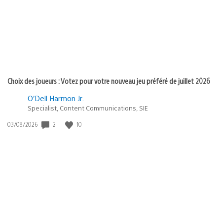
:
Choix des joueurs : Votez pour votre nouveau jeu préféré de juillet 2026
O’Dell Harmon Jr.
Specialist, Content Communications, SIE
Date
2
10
03/08/2026
de
publication
: