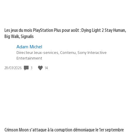
Les jeux du mois PlayStation Plus pour août : Dying Light 2 Stay Human,
Big Walk, Signalis
Adam Michel
Directeur Jeux-services, Contenu, Sony Interactive
Entertainment
Date
3
14
28/07/2026
de
publication
:
Crimson Moon s’attaque à la corruption démoniaque le 1er septembre