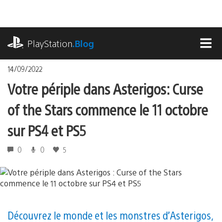
Accéder
au
contenu
playstation.com
PlayStation
.Blog
MEN
14/09/2022
Votre périple dans Asterigos : Curse
of the Stars commence le 11 octobre
sur PS4 et PS5
0
0
5
Découvrez le monde et les monstres d’Asterigos,