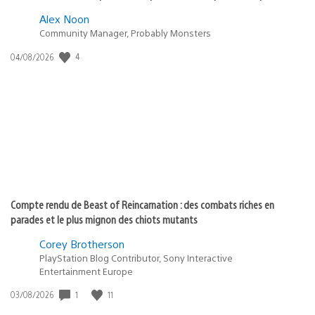
Alex Noon
Community Manager, Probably Monsters
Date
4
04/08/2026
de
publication
:
Compte rendu de Beast of Reincarnation : des combats riches en
parades et le plus mignon des chiots mutants
Corey Brotherson
PlayStation Blog Contributor, Sony Interactive
Entertainment Europe
Date
1
11
03/08/2026
de