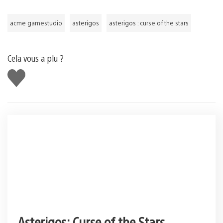
acme gamestudio
asterigos
asterigos : curse of the stars
Cela vous a plu ?
J'aime
Asterigos: Curse of the Stars