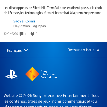
Les développeurs de Silent Hill: Townfall nous en disent plus sur le choix
de l’Écosse, les technologies rétro et le combat à la première personne
Sachie Kobari
PlayStation.Blog Japan
Date
1
9
30/07/2026
de
publication
:
Retour en haut
Français
Choisir
Région
une
actuelle
région
:
Sony
Interactive
Entertainment
Website © 2026 Sony Interactive Entertainment. Tous
les contenus, titres de jeux, noms commerciaux et/ou
vêtements commerciaux, marques, œuvres d’art et