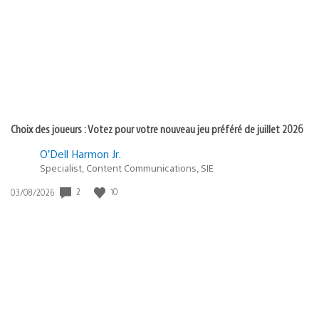
publication
:
Choix des joueurs : Votez pour votre nouveau jeu préféré de juillet 2026
O’Dell Harmon Jr.
Specialist, Content Communications, SIE
Date
2
10
03/08/2026
de
publication
: