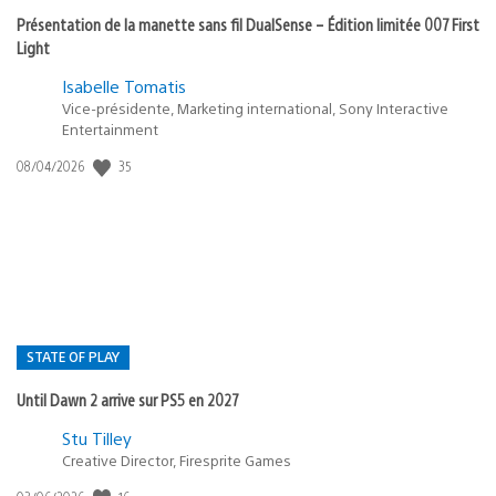
Présentation de la manette sans fil DualSense – Édition limitée 007 First
Light
Isabelle Tomatis
Vice-présidente, Marketing international, Sony Interactive
Entertainment
Date
35
08/04/2026
de
publication
:
STATE OF PLAY
Until Dawn 2 arrive sur PS5 en 2027
Postée
Stu Tilley
dans
Creative Director, Firesprite Games
:
Date