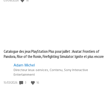
16
03/06/2026
state
de
of
publication
:
play
Catalogue des jeux PlayStation Plus pour juillet : Avatar: Frontiers of
Pandora, Rise of the Ronin, Firefighting Simulator: Ignite et plus encore
Adam Michel
Directeur Jeux-services, Contenu, Sony Interactive
Entertainment
Date
3
16
15/07/2026
de
publication
: