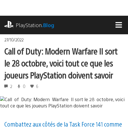
Accéder
au
contenu
playstation.com
PlayStation
.Blog
MEN
27/10/2022
Call of Duty: Modern Warfare II sort
le 28 octobre, voici tout ce que les
joueurs PlayStation doivent savoir
2
0
6
Combattez aux côtés de la Task Force 141 comme