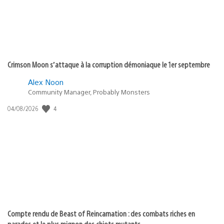
Crimson Moon s’attaque à la corruption démoniaque le 1er septembre
Alex Noon
Community Manager, Probably Monsters
Date
4
04/08/2026
de
publication
:
Compte rendu de Beast of Reincarnation : des combats riches en
parades et le plus mignon des chiots mutants