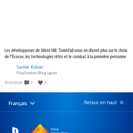
:
Les développeurs de Silent Hill: Townfall nous en disent plus sur le choix
de l’Écosse, les technologies rétro et le combat à la première personne
Sachie Kobari
PlayStation.Blog Japan
Date
1
9
30/07/2026
de
publication
:
Retour en haut
Français
Choisir
Région
une
actuelle
région
:
Sony
Interactive