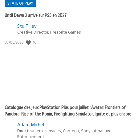
STATE OF PLAY
Until Dawn 2 arrive sur PS5 en 2027
Postée
Stu Tilley
dans
Creative Director, Firesprite Games
:
Date
16
03/06/2026
state
de
of
publication
:
play
Catalogue des jeux PlayStation Plus pour juillet : Avatar: Frontiers of
Pandora, Rise of the Ronin, Firefighting Simulator: Ignite et plus encore
Adam Michel
Directeur Jeux-services, Contenu, Sony Interactive
Entertainment