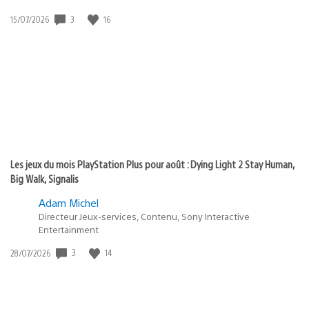
Date
3
16
15/07/2026
de
publication
:
Les jeux du mois PlayStation Plus pour août : Dying Light 2 Stay Human,
Big Walk, Signalis
Adam Michel
Directeur Jeux-services, Contenu, Sony Interactive
Entertainment
Date
3
14
28/07/2026
de
publication
: