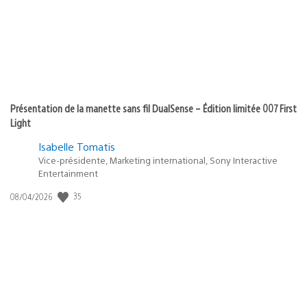
Présentation de la manette sans fil DualSense – Édition limitée 007 First
Light
Isabelle Tomatis
Vice-présidente, Marketing international, Sony Interactive
Entertainment
Date
35
08/04/2026
de
publication
: