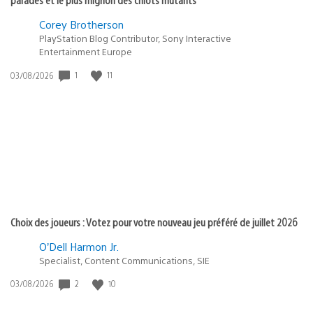
Corey Brotherson
PlayStation Blog Contributor, Sony Interactive
Entertainment Europe
Date
1
11
03/08/2026
de
publication
:
Choix des joueurs : Votez pour votre nouveau jeu préféré de juillet 2026
O’Dell Harmon Jr.
Specialist, Content Communications, SIE
Date
2
10
03/08/2026
de
publication