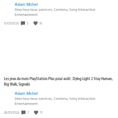
Adam Michel
Directeur Jeux-services, Contenu, Sony Interactive
Entertainment
Date
3
16
15/07/2026
de
publication
:
Les jeux du mois PlayStation Plus pour août : Dying Light 2 Stay Human,
Big Walk, Signalis
Adam Michel
Directeur Jeux-services, Contenu, Sony Interactive
Entertainment
Date
3
13
28/07/2026
de