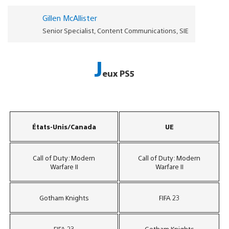
Gillen McAllister
Senior Specialist, Content Communications, SIE
J
eux PS5
États-Unis/Canada
UE
Call of Duty: Modern
Call of Duty: Modern
Warfare II
Warfare II
Gotham Knights
FIFA 23
FIFA 23
Gotham Knights