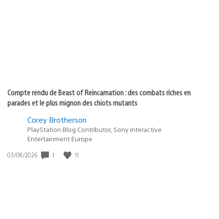
publication
:
Compte rendu de Beast of Reincarnation : des combats riches en
parades et le plus mignon des chiots mutants
Corey Brotherson
PlayStation Blog Contributor, Sony Interactive
Entertainment Europe
Date
1
11
03/08/2026
de
publication
: