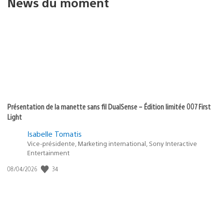
News du moment
Présentation de la manette sans fil DualSense – Édition limitée 007 First
Light
Isabelle Tomatis
Vice-présidente, Marketing international, Sony Interactive
Entertainment
Date
34
08/04/2026
de
publication
: