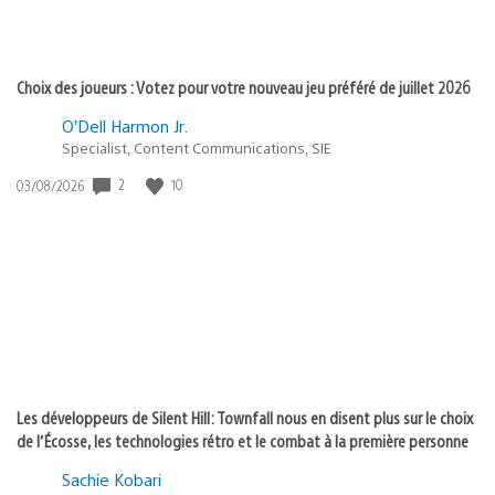
Choix des joueurs : Votez pour votre nouveau jeu préféré de juillet 2026
O’Dell Harmon Jr.
Specialist, Content Communications, SIE
Date
2
10
03/08/2026
de
publication
:
Les développeurs de Silent Hill: Townfall nous en disent plus sur le choix
de l’Écosse, les technologies rétro et le combat à la première personne
Sachie Kobari