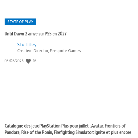
STATE OF PLAY
Until Dawn 2 arrive sur PS5 en 2027
Postée
Stu Tilley
dans
Creative Director, Firesprite Games
:
Date
16
03/06/2026
state
de
of
publication
:
play
Catalogue des jeux PlayStation Plus pour juillet : Avatar: Frontiers of
Pandora, Rise of the Ronin, Firefighting Simulator: Ignite et plus encore