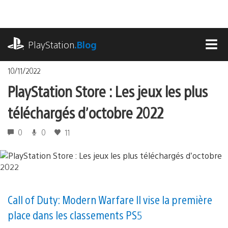
Accéder
au
contenu
playstation.com
PlayStation
.Blog
MEN
10/11/2022
PlayStation Store : Les jeux les plus
téléchargés d’octobre 2022
0
0
11
Call of Duty: Modern Warfare II vise la première
place dans les classements PS5