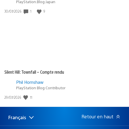
PlayStation.Blog Japan
Date
1
9
30/07/2026
de
publication
:
Silent Hill: Townfall – Compte rendu
Phil Hornshaw
PlayStation Blog Contributor
Date
11
29/07/2026
de
publication
:
Retour en haut
Français
Choisir
Région
une
actuelle
région
: