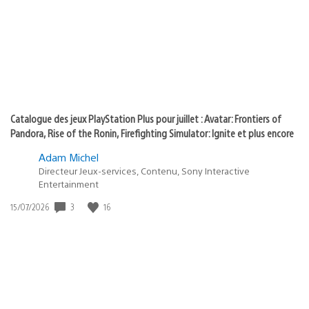
:
play
Catalogue des jeux PlayStation Plus pour juillet : Avatar: Frontiers of
Pandora, Rise of the Ronin, Firefighting Simulator: Ignite et plus encore
Adam Michel
Directeur Jeux-services, Contenu, Sony Interactive
Entertainment
Date
3
16
15/07/2026
de
publication
: