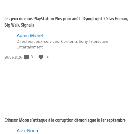
Les jeux du mois PlayStation Plus pour août : Dying Light 2 Stay Human,
Big Walk, Signalis
Adam Michel
Directeur Jeux-services, Contenu, Sony Interactive
Entertainment
Date
3
14
28/07/2026
de
publication
:
Crimson Moon s’attaque à la corruption démoniaque le 1er septembre
Alex Noon