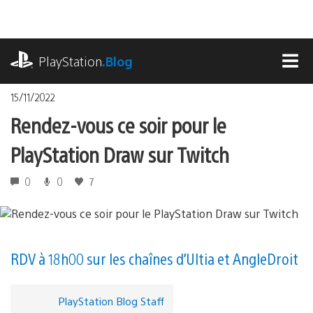
Accéder
au
contenu
playstation.com
PlayStation
.Blog
MEN
15/11/2022
Rendez-vous ce soir pour le
PlayStation Draw sur Twitch
0
0
7
RDV à 18h00 sur les chaînes d’Ultia et AngleDroit
PlayStation Blog Staff