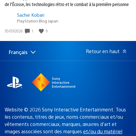
de l’Écosse, les technologies rétro et le combat à la première personne
Sachie Kobari
PlayStation.Blog Japan
Date
1
9
30/07/2026
de
publication
:
Retour en haut
Français
Choisir
Région
une
actuelle
région
:
Sony
Interactive
Entertainment
Website © 2026 Sony Interactive Entertainment. Tous
les contenus, titres de jeux, noms commerciaux et/ou
vêtements commerciaux, marques, œuvres d’art et
images associées sont des marques
et/ou du matériel