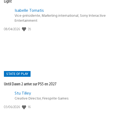
Light
Isabelle Tomatis
Vice-présidente, Marketing international, Sony Interactive
Entertainment
Date
35
08/04/2026
de
publication
:
STATE OF PLAY
Until Dawn 2 arrive sur PS5 en 2027
Postée
Stu Tilley
dans
Creative Director, Firesprite Games
:
Date
16
03/06/2026
state
de
of
publication