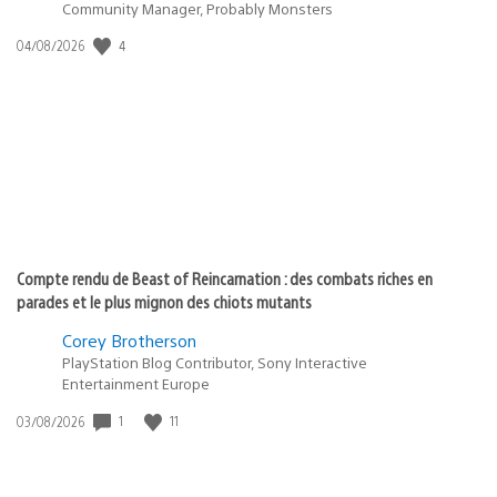
Community Manager, Probably Monsters
Date
4
04/08/2026
de
publication
:
Compte rendu de Beast of Reincarnation : des combats riches en
parades et le plus mignon des chiots mutants
Corey Brotherson
PlayStation Blog Contributor, Sony Interactive
Entertainment Europe
Date
1
11
03/08/2026
de
publication
: