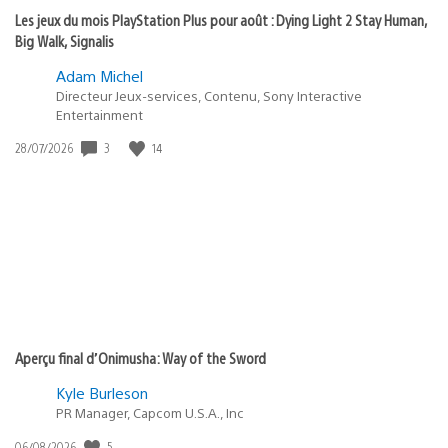
Les jeux du mois PlayStation Plus pour août : Dying Light 2 Stay Human,
Big Walk, Signalis
Adam Michel
Directeur Jeux-services, Contenu, Sony Interactive
Entertainment
Date
3
14
28/07/2026
de
publication
:
Aperçu final d’Onimusha: Way of the Sword
Kyle Burleson
PR Manager, Capcom U.S.A., Inc
Date
5
06/08/2026