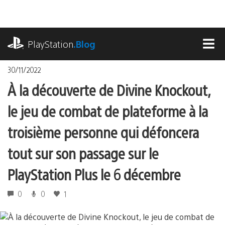
Accéder
au
contenu
playstation.com
PlayStation
.Blog
MEN
30/11/2022
À la découverte de Divine Knockout,
le jeu de combat de plateforme à la
troisième personne qui défoncera
tout sur son passage sur le
PlayStation Plus le 6 décembre
0
0
1