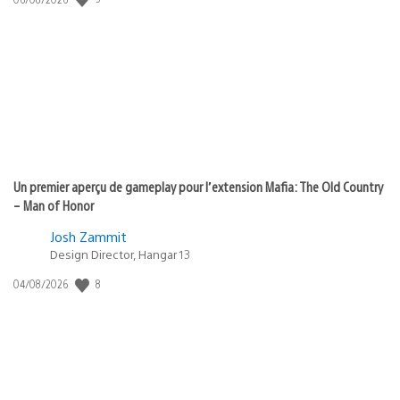
de
publication
:
Un premier aperçu de gameplay pour l’extension Mafia: The Old Country
– Man of Honor
Josh Zammit
Design Director, Hangar 13
Date
8
04/08/2026
de
publication
: