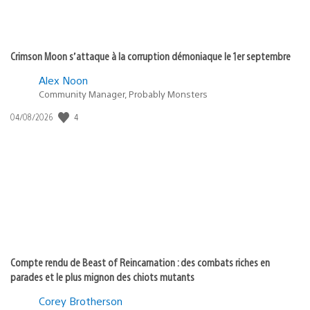
Crimson Moon s’attaque à la corruption démoniaque le 1er septembre
Alex Noon
Community Manager, Probably Monsters
Date
4
04/08/2026
de
publication
:
Compte rendu de Beast of Reincarnation : des combats riches en
parades et le plus mignon des chiots mutants
Corey Brotherson