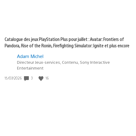
Catalogue des jeux PlayStation Plus pour juillet : Avatar: Frontiers of
Pandora, Rise of the Ronin, Firefighting Simulator: Ignite et plus encore
Adam Michel
Directeur Jeux-services, Contenu, Sony Interactive
Entertainment
Date
3
16
15/07/2026
de
publication
: