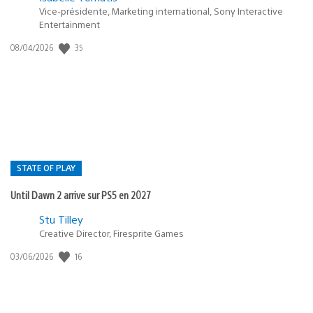
Vice-présidente, Marketing international, Sony Interactive
Entertainment
Date
35
08/04/2026
de
publication
:
STATE OF PLAY
Until Dawn 2 arrive sur PS5 en 2027
Postée
Stu Tilley
dans
Creative Director, Firesprite Games
:
Date
16
03/06/2026
state
de
of
publication
:
play