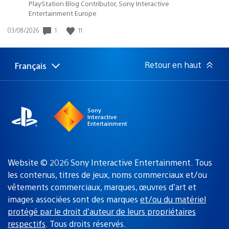
PlayStation Blog Contributor, Sony Interactive
Entertainment Europe
Date
1
11
03/08/2026
de
publication
:
Retour en haut
Français
Choisir
Région
une
actuelle
région
:
Sony
Interactive
Entertainment
Website © 2026 Sony Interactive Entertainment. Tous
les contenus, titres de jeux, noms commerciaux et/ou
vêtements commerciaux, marques, œuvres d’art et
images associées sont des marques
et/ou du matériel
protégé par le droit d’auteur de leurs propriétaires
respectifs
. Tous droits réservés.