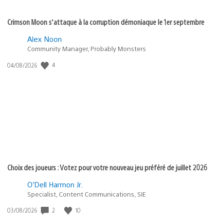
Crimson Moon s’attaque à la corruption démoniaque le 1er septembre
Alex Noon
Community Manager, Probably Monsters
Date
4
04/08/2026
de
publication
:
Choix des joueurs : Votez pour votre nouveau jeu préféré de juillet 2026
O’Dell Harmon Jr.
Specialist, Content Communications, SIE
Date
2
10
03/08/2026