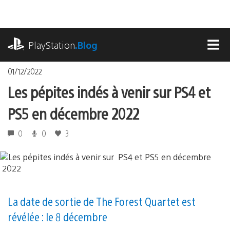
Accéder
au
contenu
playstation.com
PlayStation
.Blog
MEN
01/12/2022
Les pépites indés à venir sur PS4 et
PS5 en décembre 2022
0
0
3
La date de sortie de The Forest Quartet est
révélée : le 8 décembre