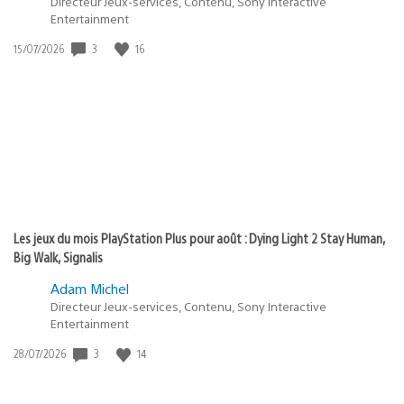
Directeur Jeux-services, Contenu, Sony Interactive
Entertainment
Date
3
16
15/07/2026
de
publication
:
Les jeux du mois PlayStation Plus pour août : Dying Light 2 Stay Human,
Big Walk, Signalis
Adam Michel
Directeur Jeux-services, Contenu, Sony Interactive
Entertainment
Date
3
14
28/07/2026
de
publication
: