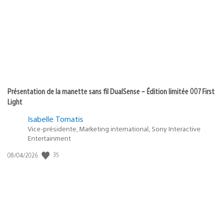
Présentation de la manette sans fil DualSense – Édition limitée 007 First
Light
Isabelle Tomatis
Vice-présidente, Marketing international, Sony Interactive
Entertainment
Date
35
08/04/2026
de
publication
: