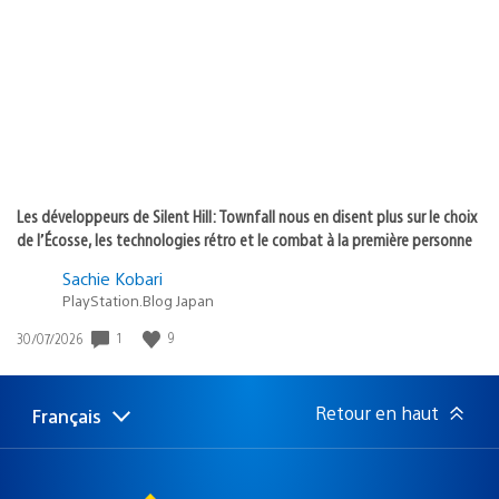
de
publication
:
Les développeurs de Silent Hill: Townfall nous en disent plus sur le choix
de l’Écosse, les technologies rétro et le combat à la première personne
Sachie Kobari
PlayStation.Blog Japan
Date
1
9
30/07/2026
de
publication
:
Retour en haut
Français
Choisir
Région
une
actuelle
région
: