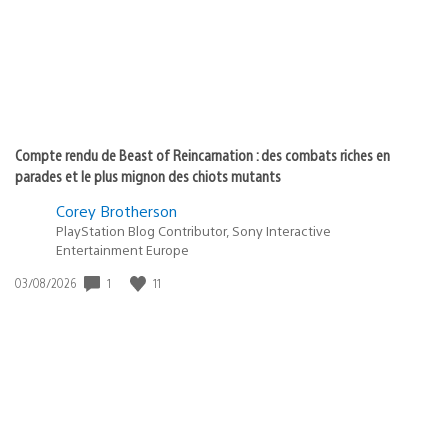
Compte rendu de Beast of Reincarnation : des combats riches en
parades et le plus mignon des chiots mutants
Corey Brotherson
PlayStation Blog Contributor, Sony Interactive
Entertainment Europe
Date
1
11
03/08/2026
de
publication
: