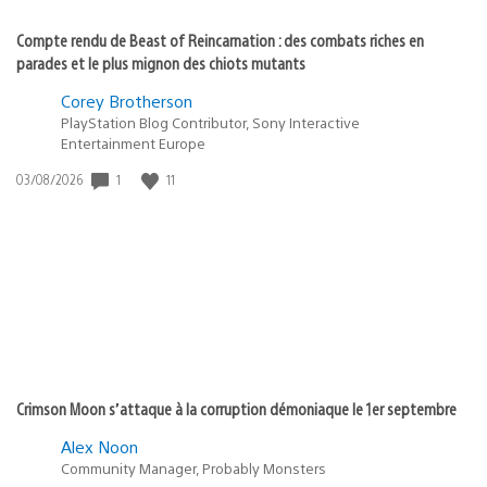
Compte rendu de Beast of Reincarnation : des combats riches en
parades et le plus mignon des chiots mutants
Corey Brotherson
PlayStation Blog Contributor, Sony Interactive
Entertainment Europe
Date
1
11
03/08/2026
de
publication
:
Crimson Moon s’attaque à la corruption démoniaque le 1er septembre
Alex Noon
Community Manager, Probably Monsters