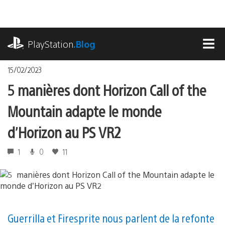
Accéder
au
contenu
playstation.com
PlayStation
.Blog
MEN
15/02/2023
5 manières dont Horizon Call of the
Mountain adapte le monde
d’Horizon au PS VR2
1
0
11
Guerrilla et Firesprite nous parlent de la refonte