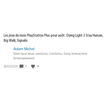
Les jeux du mois PlayStation Plus pour août : Dying Light 2 Stay Human,
Big Walk, Signalis
Adam Michel
Directeur Jeux-services, Contenu, Sony Interactive
Entertainment
Date
3
14
28/07/2026
de
publication
: