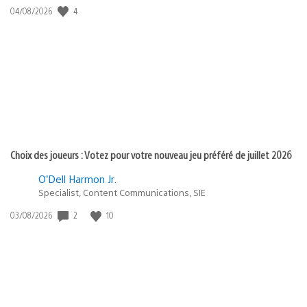
Date
4
04/08/2026
de
publication
:
Choix des joueurs : Votez pour votre nouveau jeu préféré de juillet 2026
O’Dell Harmon Jr.
Specialist, Content Communications, SIE
Date
2
10
03/08/2026
de
publication
: