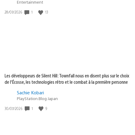
Entertainment
Date
1
13
28/07/2026
de
publication
:
Les développeurs de Silent Hill: Townfall nous en disent plus sur le choix
de l’Écosse, les technologies rétro et le combat à la première personne
Sachie Kobari
PlayStation.Blog Japan
Date
1
9
30/07/2026
de
publication
: