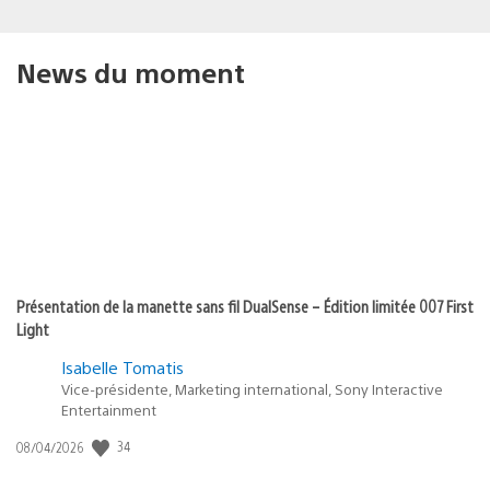
News du moment
Présentation de la manette sans fil DualSense – Édition limitée 007 First
Light
Isabelle Tomatis
Vice-présidente, Marketing international, Sony Interactive
Entertainment
Date
34
08/04/2026
de
publication