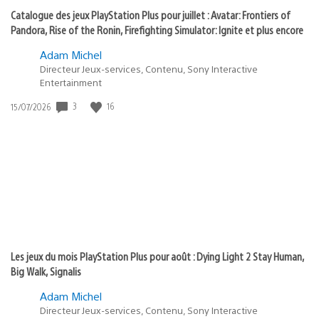
Catalogue des jeux PlayStation Plus pour juillet : Avatar: Frontiers of
Pandora, Rise of the Ronin, Firefighting Simulator: Ignite et plus encore
Adam Michel
Directeur Jeux-services, Contenu, Sony Interactive
Entertainment
Date
3
16
15/07/2026
de
publication
:
Les jeux du mois PlayStation Plus pour août : Dying Light 2 Stay Human,
Big Walk, Signalis
Adam Michel
Directeur Jeux-services, Contenu, Sony Interactive