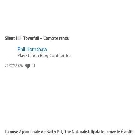
Silent Hill: Townfall – Compte rendu
Phil Hornshaw
PlayStation Blog Contributor
Date
11
29/07/2026
de
publication
:
La mise à jour finale de Ball x Pit, The Naturalist Update, arrive le 6 août