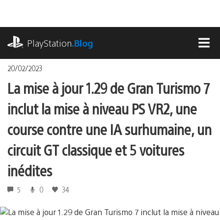
Accéder
au
contenu
playstation.com
PlayStation
.Blog
MEN
20/02/2023
La mise à jour 1.29 de Gran Turismo 7
inclut la mise à niveau PS VR2, une
course contre une IA surhumaine, un
circuit GT classique et 5 voitures
inédites
5
0
34