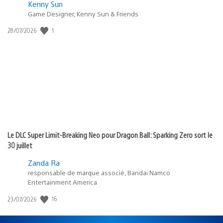
Kenny Sun
Game Designer, Kenny Sun & Friends
Date
1
28/07/2026
de
publication
:
Le DLC Super Limit-Breaking Neo pour Dragon Ball: Sparking Zero sort le
30 juillet
Zanda Ra
responsable de marque associé, Bandai Namco
Entertainment America
Date
16
23/07/2026
de
publication