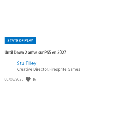
:
STATE OF PLAY
Until Dawn 2 arrive sur PS5 en 2027
Postée
Stu Tilley
dans
Creative Director, Firesprite Games
:
Date
16
03/06/2026
state
de
of
publication
:
play