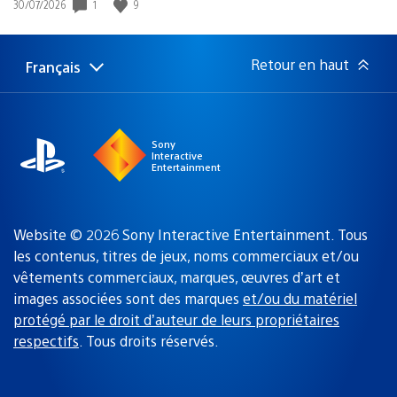
Date
1
9
30/07/2026
de
publication
:
Retour en haut
Français
Choisir
Région
une
actuelle
région
:
Sony
Interactive
Entertainment
Website © 2026 Sony Interactive Entertainment. Tous
les contenus, titres de jeux, noms commerciaux et/ou
vêtements commerciaux, marques, œuvres d’art et
images associées sont des marques
et/ou du matériel
protégé par le droit d’auteur de leurs propriétaires
respectifs
. Tous droits réservés.