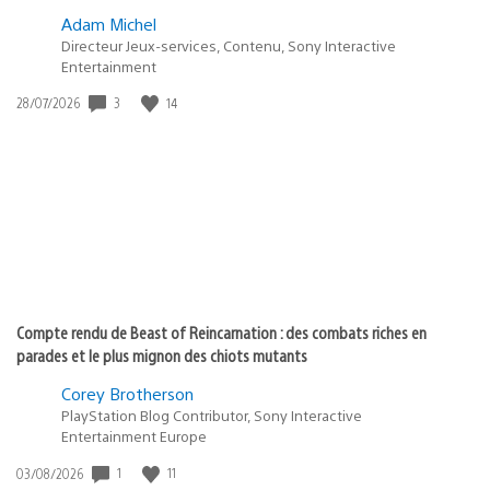
Adam Michel
Directeur Jeux-services, Contenu, Sony Interactive
Entertainment
Date
3
14
28/07/2026
de
publication
:
Compte rendu de Beast of Reincarnation : des combats riches en
parades et le plus mignon des chiots mutants
Corey Brotherson
PlayStation Blog Contributor, Sony Interactive
Entertainment Europe
Date
1
11
03/08/2026