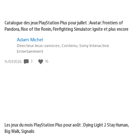
Catalogue des jeux PlayStation Plus pour juillet : Avatar: Frontiers of
Pandora, Rise of the Ronin, Firefighting Simulator: Ignite et plus encore
Adam Michel
Directeur Jeux-services, Contenu, Sony Interactive
Entertainment
Date
3
16
15/07/2026
de
publication
:
Les jeux du mois PlayStation Plus pour août : Dying Light 2 Stay Human,
Big Walk, Signalis