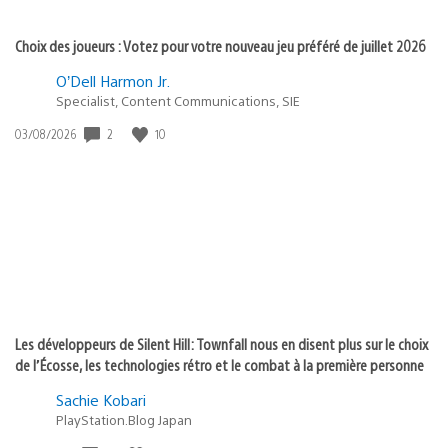
Choix des joueurs : Votez pour votre nouveau jeu préféré de juillet 2026
O’Dell Harmon Jr.
Specialist, Content Communications, SIE
Date
2
10
03/08/2026
de
publication
:
Les développeurs de Silent Hill: Townfall nous en disent plus sur le choix
de l’Écosse, les technologies rétro et le combat à la première personne
Sachie Kobari
PlayStation.Blog Japan