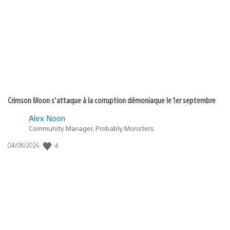
de
publication
:
Crimson Moon s’attaque à la corruption démoniaque le 1er septembre
Alex Noon
Community Manager, Probably Monsters
Date
4
04/08/2026
de
publication
: