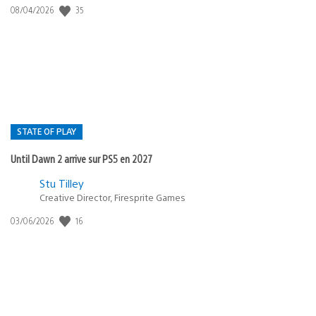
Date
35
08/04/2026
de
publication
:
STATE OF PLAY
Until Dawn 2 arrive sur PS5 en 2027
Postée
Stu Tilley
dans
Creative Director, Firesprite Games
:
Date
16
03/06/2026
state
de
of
publication
:
play