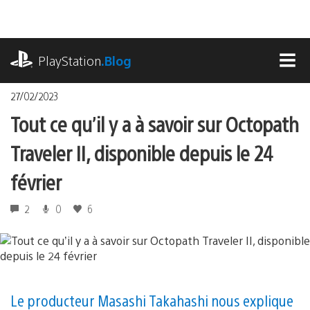
Accéder
au
contenu
playstation.com
PlayStation
.Blog
MEN
27/02/2023
Tout ce qu’il y a à savoir sur Octopath
Traveler II, disponible depuis le 24
février
2
0
6
Le producteur Masashi Takahashi nous explique