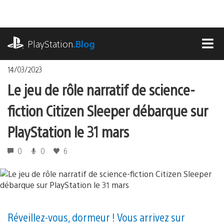
Accéder
au
contenu
playstation.com
PlayStation
.Blog
MEN
14/03/2023
Le jeu de rôle narratif de science-
fiction Citizen Sleeper débarque sur
PlayStation le 31 mars
0
0
6
Réveillez-vous, dormeur ! Vous arrivez sur