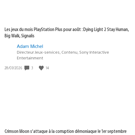
Les jeux du mois PlayStation Plus pour août : Dying Light 2 Stay Human,
Big Walk, Signalis
Adam Michel
Directeur Jeux-services, Contenu, Sony Interactive
Entertainment
Date
3
14
28/07/2026
de
publication
:
Crimson Moon s’attaque à la corruption démoniaque le 1er septembre