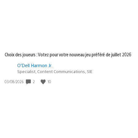
publication
:
Choix des joueurs : Votez pour votre nouveau jeu préféré de juillet 2026
O’Dell Harmon Jr.
Specialist, Content Communications, SIE
Date
2
10
03/08/2026
de
publication
: