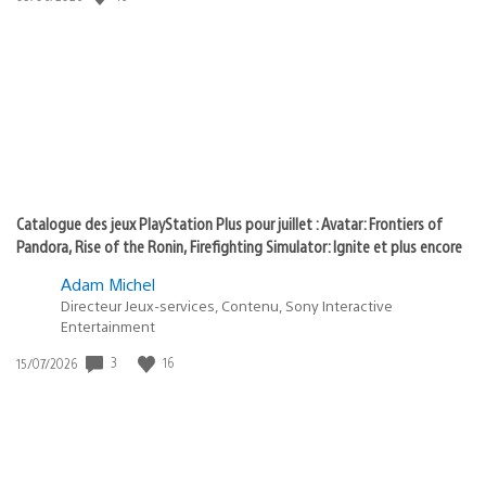
state
de
of
publication
:
play
Catalogue des jeux PlayStation Plus pour juillet : Avatar: Frontiers of
Pandora, Rise of the Ronin, Firefighting Simulator: Ignite et plus encore
Adam Michel
Directeur Jeux-services, Contenu, Sony Interactive
Entertainment
Date
3
16
15/07/2026
de
publication
: