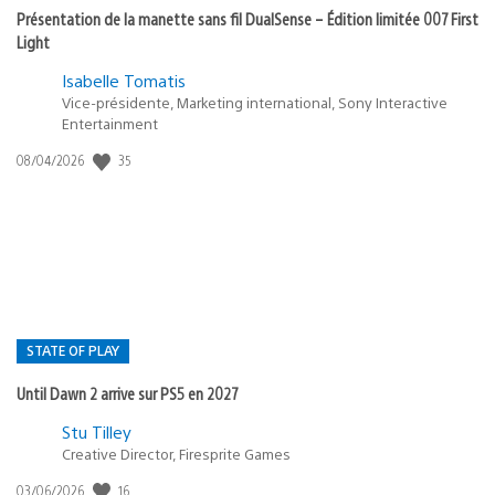
Présentation de la manette sans fil DualSense – Édition limitée 007 First
Light
Isabelle Tomatis
Vice-présidente, Marketing international, Sony Interactive
Entertainment
Date
35
08/04/2026
de
publication
:
STATE OF PLAY
Until Dawn 2 arrive sur PS5 en 2027
Postée
Stu Tilley
dans
Creative Director, Firesprite Games
:
Date
16
03/06/2026