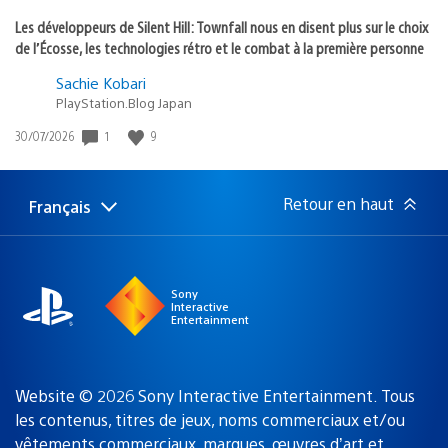
Les développeurs de Silent Hill: Townfall nous en disent plus sur le choix
de l’Écosse, les technologies rétro et le combat à la première personne
Sachie Kobari
PlayStation.Blog Japan
Date
1
9
30/07/2026
de
publication
:
Retour en haut
Français
Choisir
Région
une
actuelle
région
:
Sony
Interactive
Entertainment
Website © 2026 Sony Interactive Entertainment. Tous
les contenus, titres de jeux, noms commerciaux et/ou
vêtements commerciaux, marques, œuvres d’art et