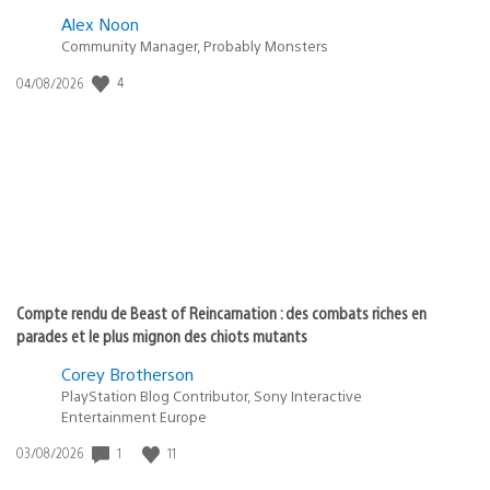
Alex Noon
Community Manager, Probably Monsters
Date
4
04/08/2026
de
publication
:
Compte rendu de Beast of Reincarnation : des combats riches en
parades et le plus mignon des chiots mutants
Corey Brotherson
PlayStation Blog Contributor, Sony Interactive
Entertainment Europe
Date
1
11
03/08/2026
de