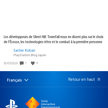
Les développeurs de Silent Hill: Townfall nous en disent plus sur le choix
de l’Écosse, les technologies rétro et le combat à la première personne
Sachie Kobari
PlayStation.Blog Japan
Date
1
9
30/07/2026
de
publication
:
Retour en haut
Français
Choisir
Région
une
actuelle
région
:
Sony
Interactive
Entertainment