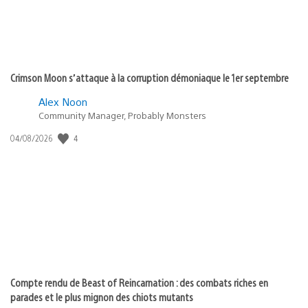
Crimson Moon s’attaque à la corruption démoniaque le 1er septembre
Alex Noon
Community Manager, Probably Monsters
Date
4
04/08/2026
de
publication
:
Compte rendu de Beast of Reincarnation : des combats riches en
parades et le plus mignon des chiots mutants