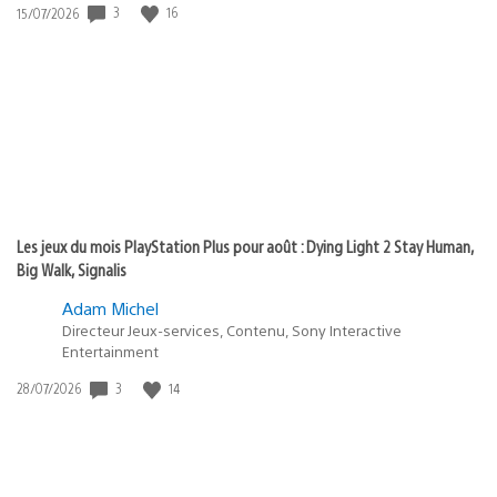
Date
3
16
15/07/2026
de
publication
:
Les jeux du mois PlayStation Plus pour août : Dying Light 2 Stay Human,
Big Walk, Signalis
Adam Michel
Directeur Jeux-services, Contenu, Sony Interactive
Entertainment
Date
3
14
28/07/2026
de
publication
: