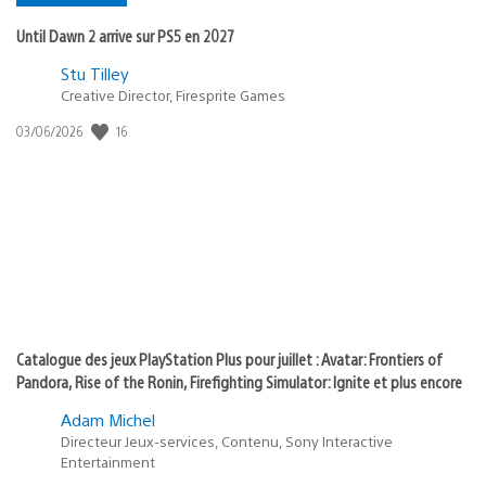
Until Dawn 2 arrive sur PS5 en 2027
Postée
Stu Tilley
dans
Creative Director, Firesprite Games
:
Date
16
03/06/2026
state
de
of
publication
:
play
Catalogue des jeux PlayStation Plus pour juillet : Avatar: Frontiers of
Pandora, Rise of the Ronin, Firefighting Simulator: Ignite et plus encore
Adam Michel
Directeur Jeux-services, Contenu, Sony Interactive
Entertainment