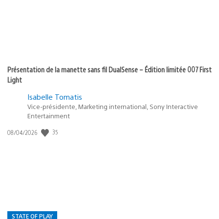
Présentation de la manette sans fil DualSense – Édition limitée 007 First
Light
Isabelle Tomatis
Vice-présidente, Marketing international, Sony Interactive
Entertainment
Date
35
08/04/2026
de
publication
:
STATE OF PLAY