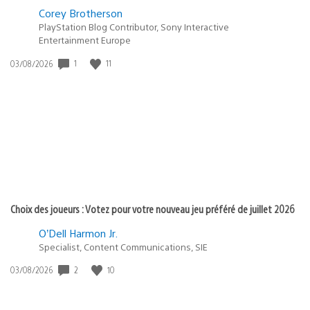
Corey Brotherson
PlayStation Blog Contributor, Sony Interactive
Entertainment Europe
Date
1
11
03/08/2026
de
publication
:
Choix des joueurs : Votez pour votre nouveau jeu préféré de juillet 2026
O’Dell Harmon Jr.
Specialist, Content Communications, SIE
Date
2
10
03/08/2026
de
publication
: