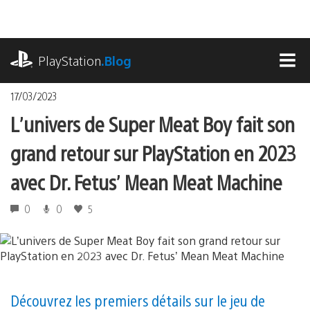
Accéder
au
contenu
playstation.com
PlayStation
.Blog
MEN
17/03/2023
L’univers de Super Meat Boy fait son
grand retour sur PlayStation en 2023
avec Dr. Fetus’ Mean Meat Machine
0
0
5
Découvrez les premiers détails sur le jeu de