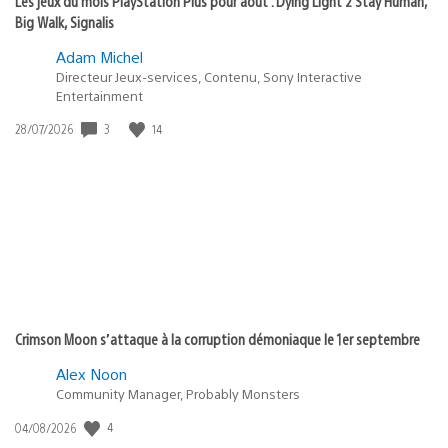
Les jeux du mois PlayStation Plus pour août : Dying Light 2 Stay Human,
Big Walk, Signalis
Adam Michel
Directeur Jeux-services, Contenu, Sony Interactive
Entertainment
Date
3
14
28/07/2026
de
publication
:
Crimson Moon s’attaque à la corruption démoniaque le 1er septembre
Alex Noon
Community Manager, Probably Monsters
Date
4
04/08/2026
de