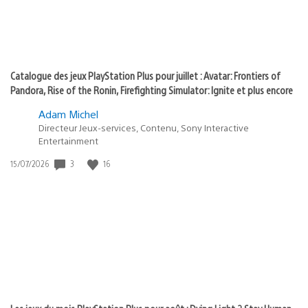
Catalogue des jeux PlayStation Plus pour juillet : Avatar: Frontiers of
Pandora, Rise of the Ronin, Firefighting Simulator: Ignite et plus encore
Adam Michel
Directeur Jeux-services, Contenu, Sony Interactive
Entertainment
Date
3
16
15/07/2026
de
publication
: