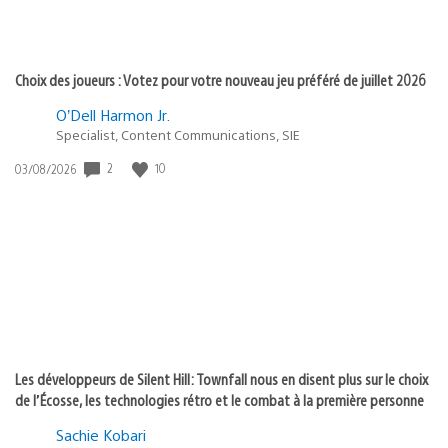
Choix des joueurs : Votez pour votre nouveau jeu préféré de juillet 2026
O’Dell Harmon Jr.
Specialist, Content Communications, SIE
Date
2
10
03/08/2026
de
publication
:
Les développeurs de Silent Hill: Townfall nous en disent plus sur le choix
de l’Écosse, les technologies rétro et le combat à la première personne
Sachie Kobari