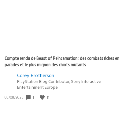
publication
:
Compte rendu de Beast of Reincarnation : des combats riches en
parades et le plus mignon des chiots mutants
Corey Brotherson
PlayStation Blog Contributor, Sony Interactive
Entertainment Europe
Date
1
11
03/08/2026
de
publication
: