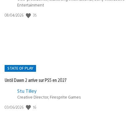
Entertainment
Date
35
08/04/2026
de
publication
:
STATE OF PLAY
Until Dawn 2 arrive sur PS5 en 2027
Postée
Stu Tilley
dans
Creative Director, Firesprite Games
:
Date
16
03/06/2026
state
de
of
publication
:
play