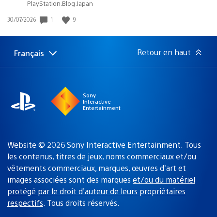
PlayStation.Blog Japan
Date
1
9
30/07/2026
de
publication
:
Retour en haut
Français
Choisir
Région
une
actuelle
région
:
Sony
Interactive
Entertainment
Website © 2026 Sony Interactive Entertainment. Tous
les contenus, titres de jeux, noms commerciaux et/ou
vêtements commerciaux, marques, œuvres d’art et
images associées sont des marques
et/ou du matériel
protégé par le droit d’auteur de leurs propriétaires
respectifs
. Tous droits réservés.