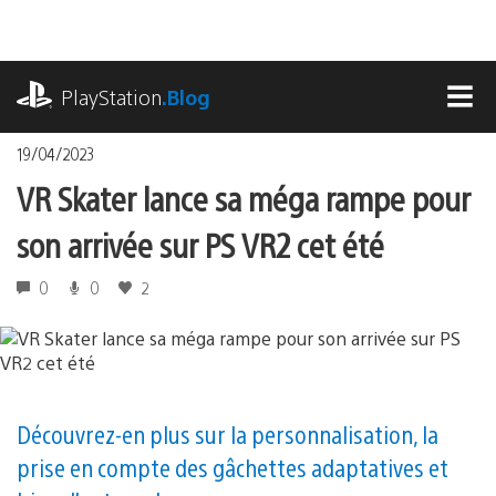
Accéder
au
contenu
playstation.com
PlayStation
.Blog
MEN
19/04/2023
VR Skater lance sa méga rampe pour
son arrivée sur PS VR2 cet été
0
0
2
Découvrez-en plus sur la personnalisation, la
prise en compte des gâchettes adaptatives et