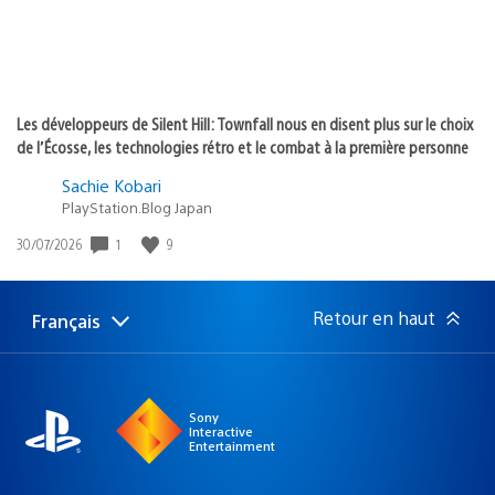
Les développeurs de Silent Hill: Townfall nous en disent plus sur le choix
de l’Écosse, les technologies rétro et le combat à la première personne
Sachie Kobari
PlayStation.Blog Japan
Date
1
9
30/07/2026
de
publication
:
Retour en haut
Français
Choisir
Région
une
actuelle
région
:
Sony
Interactive
Entertainment