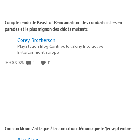
Compte rendu de Beast of Reincarnation : des combats riches en
parades et le plus mignon des chiots mutants
Corey Brotherson
PlayStation Blog Contributor, Sony Interactive
Entertainment Europe
Date
1
11
03/08/2026
de
publication
:
Crimson Moon s’attaque à la corruption démoniaque le 1er septembre
Alex Noon