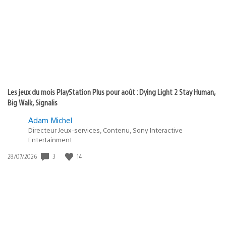
publication
:
Les jeux du mois PlayStation Plus pour août : Dying Light 2 Stay Human,
Big Walk, Signalis
Adam Michel
Directeur Jeux-services, Contenu, Sony Interactive
Entertainment
Date
3
14
28/07/2026
de
publication
: