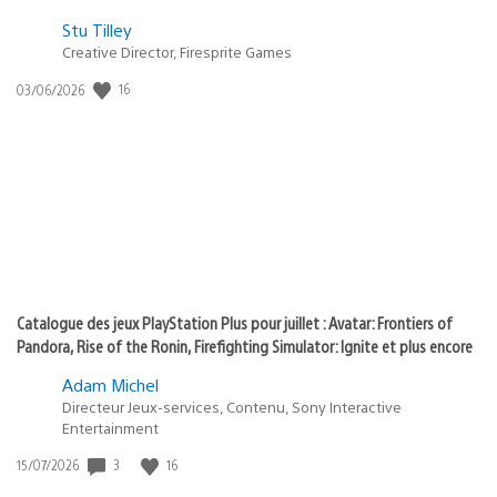
Postée
Stu Tilley
dans
Creative Director, Firesprite Games
:
Date
16
03/06/2026
state
de
of
publication
:
play
Catalogue des jeux PlayStation Plus pour juillet : Avatar: Frontiers of
Pandora, Rise of the Ronin, Firefighting Simulator: Ignite et plus encore
Adam Michel
Directeur Jeux-services, Contenu, Sony Interactive
Entertainment
Date
3
16
15/07/2026
de