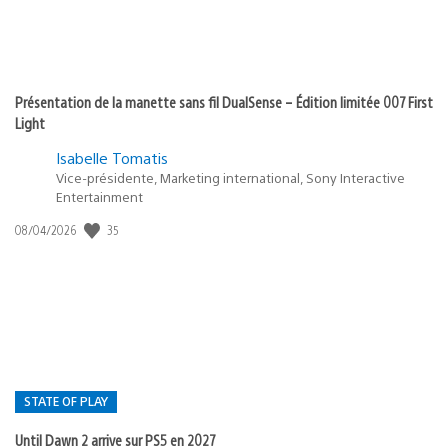
Présentation de la manette sans fil DualSense – Édition limitée 007 First
Light
Isabelle Tomatis
Vice-présidente, Marketing international, Sony Interactive
Entertainment
Date
35
08/04/2026
de
publication
:
STATE OF PLAY
Until Dawn 2 arrive sur PS5 en 2027