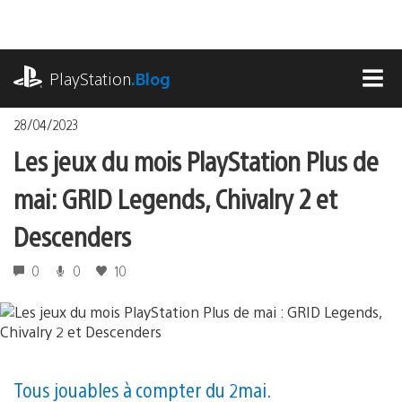
Accéder
au
contenu
playstation.com
PlayStation
.Blog
MEN
28/04/2023
Les jeux du mois PlayStation Plus de
mai : GRID Legends, Chivalry 2 et
Descenders
0
0
10
Tous jouables à compter du 2 mai.