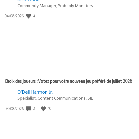
Community Manager, Probably Monsters
Date
4
04/08/2026
de
publication
:
Choix des joueurs : Votez pour votre nouveau jeu préféré de juillet 2026
O’Dell Harmon Jr.
Specialist, Content Communications, SIE
Date
2
10
03/08/2026
de
publication
: