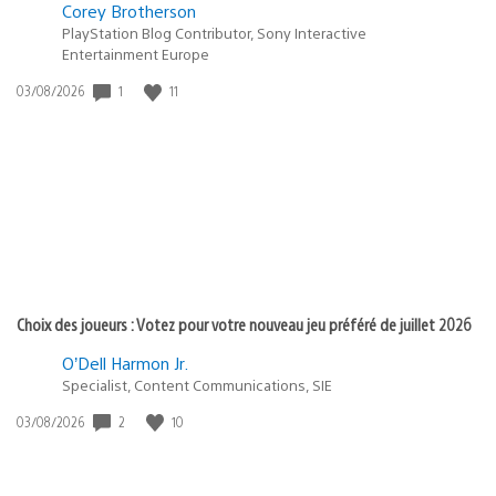
Corey Brotherson
PlayStation Blog Contributor, Sony Interactive
Entertainment Europe
Date
1
11
03/08/2026
de
publication
:
Choix des joueurs : Votez pour votre nouveau jeu préféré de juillet 2026
O’Dell Harmon Jr.
Specialist, Content Communications, SIE
Date
2
10
03/08/2026
de
publication
: