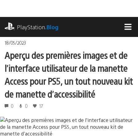
Accéder
au
contenu
playstation.com
PlayStation
.Blog
MEN
18/05/2023
Aperçu des premières images et de
l’interface utilisateur de la manette
Access pour PS5, un tout nouveau kit
de manette d’accessibilité
0
0
17