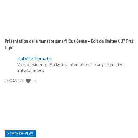
Présentation de la manette sans fil DualSense – Édition limitée 007 First
Light
Isabelle Tomatis
Vice-présidente, Marketing international, Sony Interactive
Entertainment
Date
35
08/04/2026
de
publication
:
STATE OF PLAY