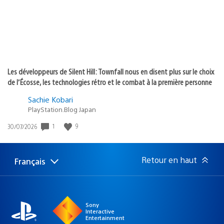
Les développeurs de Silent Hill: Townfall nous en disent plus sur le choix
de l’Écosse, les technologies rétro et le combat à la première personne
Sachie Kobari
PlayStation.Blog Japan
Date
1
9
30/07/2026
de
publication
:
Retour en haut
Français
Choisir
Région
une
actuelle
région
:
Sony
Interactive
Entertainment