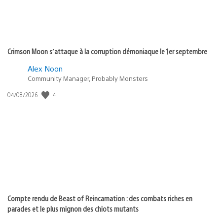
Crimson Moon s’attaque à la corruption démoniaque le 1er septembre
Alex Noon
Community Manager, Probably Monsters
Date
4
04/08/2026
de
publication
:
Compte rendu de Beast of Reincarnation : des combats riches en
parades et le plus mignon des chiots mutants