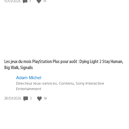
Date
3
16
15/07/2026
de
publication
:
Les jeux du mois PlayStation Plus pour août : Dying Light 2 Stay Human,
Big Walk, Signalis
Adam Michel
Directeur Jeux-services, Contenu, Sony Interactive
Entertainment
Date
3
14
28/07/2026
de
publication
: