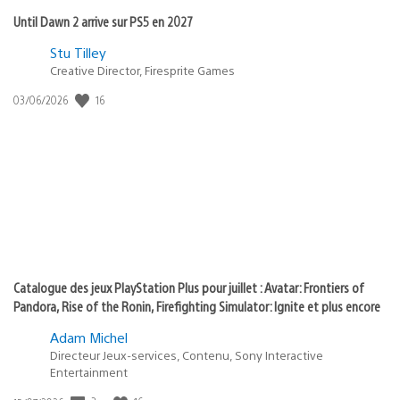
Until Dawn 2 arrive sur PS5 en 2027
Postée
Stu Tilley
dans
Creative Director, Firesprite Games
:
Date
16
03/06/2026
state
de
of
publication
:
play
Catalogue des jeux PlayStation Plus pour juillet : Avatar: Frontiers of
Pandora, Rise of the Ronin, Firefighting Simulator: Ignite et plus encore
Adam Michel
Directeur Jeux-services, Contenu, Sony Interactive
Entertainment