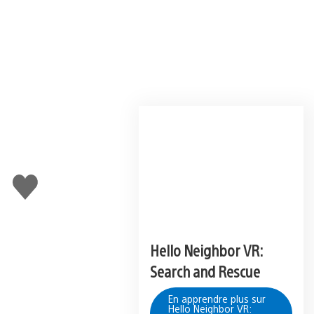
J'aime
Hello Neighbor VR:
Search and Rescue
En apprendre plus sur
Hello Neighbor VR: