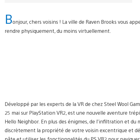
B
onjour, chers voisins ! La ville de Raven Brooks vous app
rendre physiquement, du moins virtuellement.
Développé par les experts de la VR de chez Steel Wool Game
25 mai sur PlayStation VR2, est une nouvelle aventure trépi
Hello Neighbor. En plus des énigmes, de l’infiltration et du
discrètement la propriété de votre voisin excentrique et dé
pâte et utiliser les fonctionnalités du PS VR2 pour naviguer