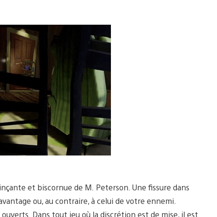
inçante et biscornue de M. Peterson. Une fissure dans
vantage ou, au contraire, à celui de votre ennemi.
uverts. Dans tout jeu où la discrétion est de mise, il est