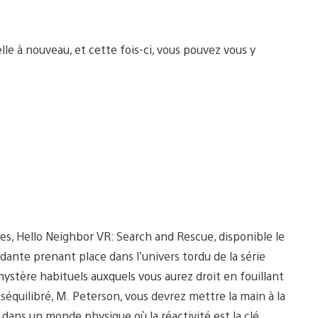
elle à nouveau, et cette fois-ci, vous pouvez vous y
s, Hello Neighbor VR: Search and Rescue, disponible le
dante prenant place dans l’univers tordu de la série
 mystère habituels auxquels vous aurez droit en fouillant
séquilibré, M. Peterson, vous devrez mettre la main à la
 dans un monde physique où la réactivité est la clé.