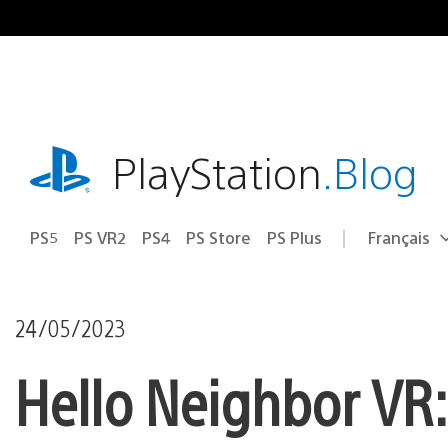
Accéder
au
contenu
playstation.com
PlayStation
.Blog
PS5
PS VR2
PS4
PS Store
PS Plus
Français
Choisir
Région
une
actuelle
région
:
24/05/2023
Hello Neighbor VR: