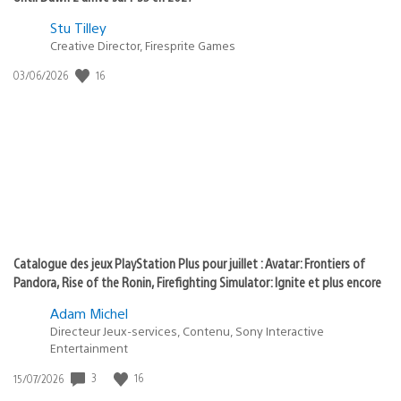
Postée
Stu Tilley
dans
Creative Director, Firesprite Games
:
Date
16
03/06/2026
state
de
of
publication
:
play
Catalogue des jeux PlayStation Plus pour juillet : Avatar: Frontiers of
Pandora, Rise of the Ronin, Firefighting Simulator: Ignite et plus encore
Adam Michel
Directeur Jeux-services, Contenu, Sony Interactive
Entertainment
Date
3
16
15/07/2026
de