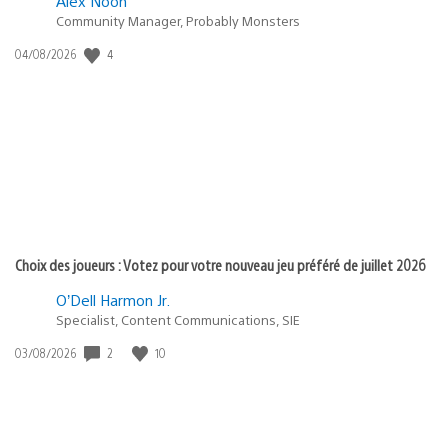
Alex Noon
Community Manager, Probably Monsters
Date
4
04/08/2026
de
publication
:
Choix des joueurs : Votez pour votre nouveau jeu préféré de juillet 2026
O’Dell Harmon Jr.
Specialist, Content Communications, SIE
Date
2
10
03/08/2026
de
publication
: