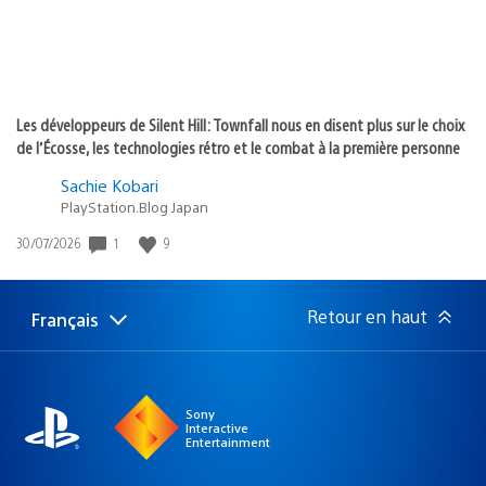
Les développeurs de Silent Hill: Townfall nous en disent plus sur le choix
de l’Écosse, les technologies rétro et le combat à la première personne
Sachie Kobari
PlayStation.Blog Japan
Date
1
9
30/07/2026
de
publication
:
Retour en haut
Français
Choisir
Région
une
actuelle
région
:
Sony
Interactive
Entertainment