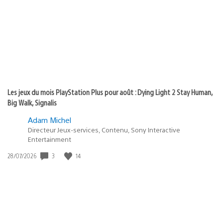
publication
:
Les jeux du mois PlayStation Plus pour août : Dying Light 2 Stay Human,
Big Walk, Signalis
Adam Michel
Directeur Jeux-services, Contenu, Sony Interactive
Entertainment
Date
3
14
28/07/2026
de
publication
: