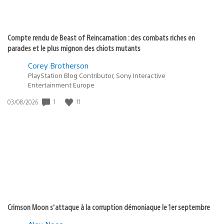
Compte rendu de Beast of Reincarnation : des combats riches en
parades et le plus mignon des chiots mutants
Corey Brotherson
PlayStation Blog Contributor, Sony Interactive
Entertainment Europe
Date
1
11
03/08/2026
de
publication
:
Crimson Moon s’attaque à la corruption démoniaque le 1er septembre