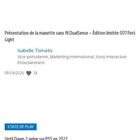
Présentation de la manette sans fil DualSense – Édition limitée 007 First
Light
Isabelle Tomatis
Vice-présidente, Marketing international, Sony Interactive
Entertainment
Date
34
08/04/2026
de
publication
:
STATE OF PLAY
Until Dawn 2 arrive sur PS5 en 2027