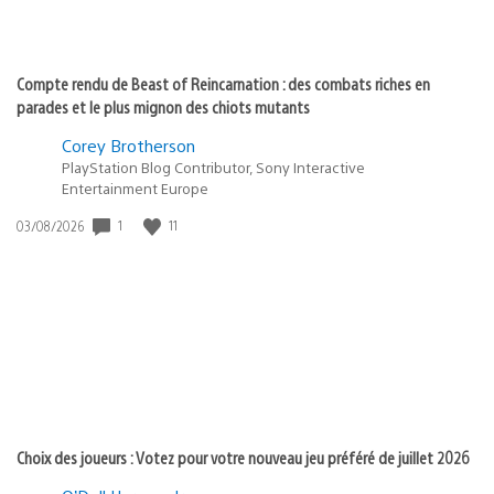
Compte rendu de Beast of Reincarnation : des combats riches en
parades et le plus mignon des chiots mutants
Corey Brotherson
PlayStation Blog Contributor, Sony Interactive
Entertainment Europe
Date
1
11
03/08/2026
de
publication
:
Choix des joueurs : Votez pour votre nouveau jeu préféré de juillet 2026