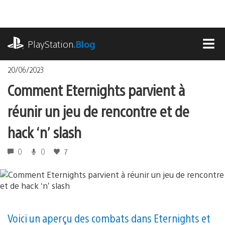
Accéder
au
contenu
playstation.com
PlayStation
.Blog
MEN
20/06/2023
Comment Eternights parvient à
réunir un jeu de rencontre et de
hack ‘n’ slash
0
0
7
Voici un aperçu des combats dans Eternights et