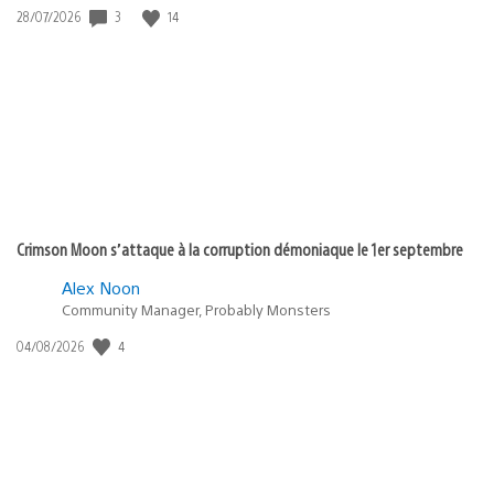
Date
3
14
28/07/2026
de
publication
:
Crimson Moon s’attaque à la corruption démoniaque le 1er septembre
Alex Noon
Community Manager, Probably Monsters
Date
4
04/08/2026
de
publication
: