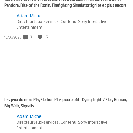
Pandora, Rise of the Ronin, Firefighting Simulator: Ignite et plus encore
Adam Michel
Directeur Jeux-services, Contenu, Sony Interactive
Entertainment
Date
3
16
15/07/2026
de
publication
:
Les jeux du mois PlayStation Plus pour août : Dying Light 2 Stay Human,
Big Walk, Signalis
Adam Michel
Directeur Jeux-services, Contenu, Sony Interactive
Entertainment