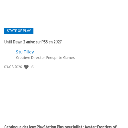
STATE OF PLAY
Until Dawn 2 arrive sur PS5 en 2027
Postée
Stu Tilley
dans
Creative Director, Firesprite Games
:
Date
16
03/06/2026
state
de
of
publication
:
play
Catalogue des jeux PlayStation Plus pour juillet : Avatar: Frontiers of