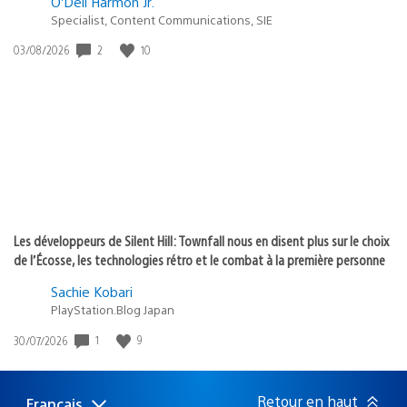
O’Dell Harmon Jr.
Specialist, Content Communications, SIE
Date
2
10
03/08/2026
de
publication
:
Les développeurs de Silent Hill: Townfall nous en disent plus sur le choix
de l’Écosse, les technologies rétro et le combat à la première personne
Sachie Kobari
PlayStation.Blog Japan
Date
1
9
30/07/2026
de
publication
:
Retour en haut
Français