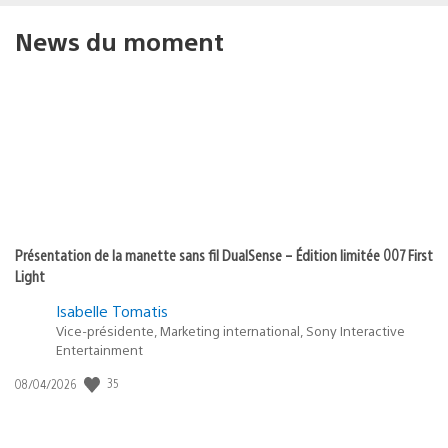
News du moment
Présentation de la manette sans fil DualSense – Édition limitée 007 First
Light
Isabelle Tomatis
Vice-présidente, Marketing international, Sony Interactive
Entertainment
Date
35
08/04/2026
de
publication
: