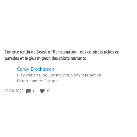
:
Compte rendu de Beast of Reincarnation : des combats riches en
parades et le plus mignon des chiots mutants
Corey Brotherson
PlayStation Blog Contributor, Sony Interactive
Entertainment Europe
Date
1
10
03/08/2026
de
publication
: