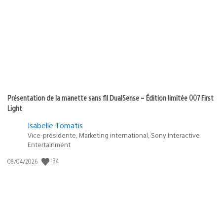
Présentation de la manette sans fil DualSense – Édition limitée 007 First
Light
Isabelle Tomatis
Vice-présidente, Marketing international, Sony Interactive
Entertainment
Date
34
08/04/2026
de
publication
: