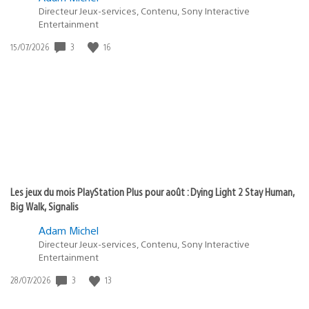
Directeur Jeux-services, Contenu, Sony Interactive
Entertainment
Date
3
16
15/07/2026
de
publication
:
Les jeux du mois PlayStation Plus pour août : Dying Light 2 Stay Human,
Big Walk, Signalis
Adam Michel
Directeur Jeux-services, Contenu, Sony Interactive
Entertainment
Date
3
13
28/07/2026
de
publication