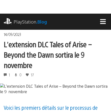
Accéder
au
contenu
playstation.com
PlayStation
.Blog
MEN
14/09/2023
L’extension DLC Tales of Arise –
Beyond the Dawn sortira le 9
novembre
1
0
17
Voici les premiers détails sur le processus de