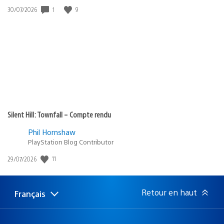
Date
1
9
30/07/2026
de
publication
:
Silent Hill: Townfall – Compte rendu
Phil Hornshaw
PlayStation Blog Contributor
Date
11
29/07/2026
de
publication
:
Retour en haut
Français
Choisir
Région
une
actuelle
région
: