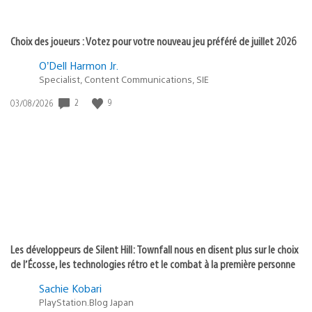
Choix des joueurs : Votez pour votre nouveau jeu préféré de juillet 2026
O’Dell Harmon Jr.
Specialist, Content Communications, SIE
Date
2
9
03/08/2026
de
publication
:
Les développeurs de Silent Hill: Townfall nous en disent plus sur le choix
de l’Écosse, les technologies rétro et le combat à la première personne
Sachie Kobari
PlayStation.Blog Japan