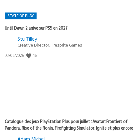
STATE OF PLAY
Until Dawn 2 arrive sur PS5 en 2027
Postée
Stu Tilley
dans
Creative Director, Firesprite Games
:
Date
16
03/06/2026
state
de
of
publication
:
play
Catalogue des jeux PlayStation Plus pour juillet : Avatar: Frontiers of
Pandora, Rise of the Ronin, Firefighting Simulator: Ignite et plus encore
Adam Michel