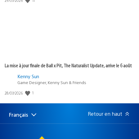
11
29/07/2026
de
publication
:
La mise à jour finale de Ball x Pit, The Naturalist Update, arrive le 6 août
Kenny Sun
Game Designer, Kenny Sun & Friends
Date
1
28/07/2026
de
publication
:
Retour en haut
Français
Choisir
Région
une
actuelle
région
: