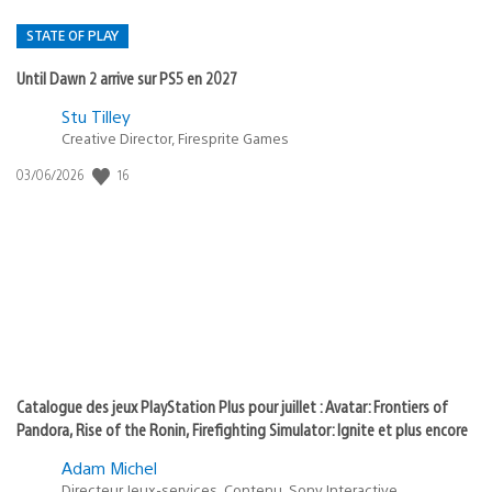
STATE OF PLAY
Until Dawn 2 arrive sur PS5 en 2027
Postée
Stu Tilley
dans
Creative Director, Firesprite Games
:
Date
16
03/06/2026
state
de
of
publication
:
play
Catalogue des jeux PlayStation Plus pour juillet : Avatar: Frontiers of
Pandora, Rise of the Ronin, Firefighting Simulator: Ignite et plus encore
Adam Michel
Directeur Jeux-services, Contenu, Sony Interactive