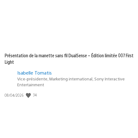
Présentation de la manette sans fil DualSense – Édition limitée 007 First
Light
Isabelle Tomatis
Vice-présidente, Marketing international, Sony Interactive
Entertainment
Date
34
08/04/2026
de
publication
: