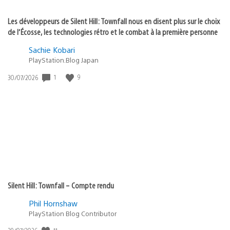
Les développeurs de Silent Hill: Townfall nous en disent plus sur le choix
de l’Écosse, les technologies rétro et le combat à la première personne
Sachie Kobari
PlayStation.Blog Japan
Date
1
9
30/07/2026
de
publication
:
Silent Hill: Townfall – Compte rendu
Phil Hornshaw
PlayStation Blog Contributor
Date