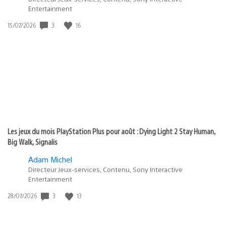
Entertainment
Date
3
16
15/07/2026
de
publication
:
Les jeux du mois PlayStation Plus pour août : Dying Light 2 Stay Human,
Big Walk, Signalis
Adam Michel
Directeur Jeux-services, Contenu, Sony Interactive
Entertainment
Date
3
13
28/07/2026
de
publication
: