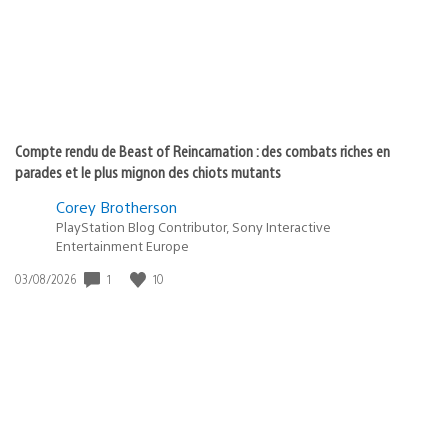
Compte rendu de Beast of Reincarnation : des combats riches en
parades et le plus mignon des chiots mutants
Corey Brotherson
PlayStation Blog Contributor, Sony Interactive
Entertainment Europe
Date
1
10
03/08/2026
de
publication
: