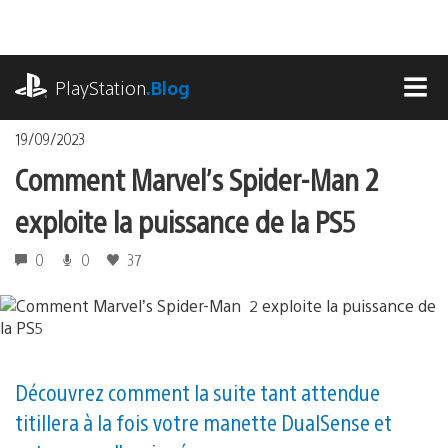
Accéder
au
contenu
playstation.com
PlayStation
.Blog
MEN
19/09/2023
Comment Marvel’s Spider-Man 2
exploite la puissance de la PS5
0
0
37
Découvrez comment la suite tant attendue
titillera à la fois votre manette DualSense et