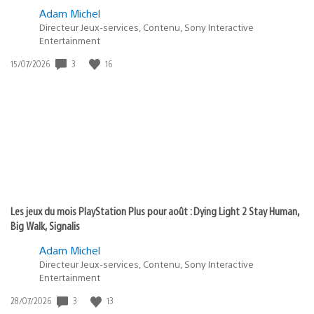
Adam Michel
Directeur Jeux-services, Contenu, Sony Interactive
Entertainment
Date
3
16
15/07/2026
de
publication
:
Les jeux du mois PlayStation Plus pour août : Dying Light 2 Stay Human,
Big Walk, Signalis
Adam Michel
Directeur Jeux-services, Contenu, Sony Interactive
Entertainment
Date
3
13
28/07/2026
de