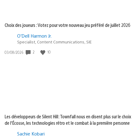
Choix des joueurs : Votez pour votre nouveau jeu préféré de juillet 2026
O’Dell Harmon Jr.
Specialist, Content Communications, SIE
Date
2
10
03/08/2026
de
publication
:
Les développeurs de Silent Hill: Townfall nous en disent plus sur le choix
de l’Écosse, les technologies rétro et le combat à la première personne
Sachie Kobari