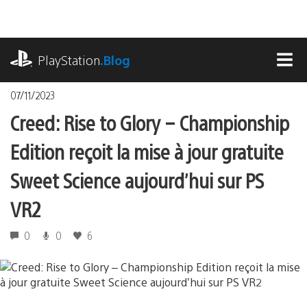
Accéder
au
contenu
playstation.com
PlayStation
.Blog
MEN
07/11/2023
Creed: Rise to Glory – Championship
Edition reçoit la mise à jour gratuite
Sweet Science aujourd’hui sur PS
VR2
0
0
6