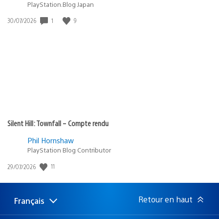
PlayStation.Blog Japan
Date
1
9
30/07/2026
de
publication
:
Silent Hill: Townfall – Compte rendu
Phil Hornshaw
PlayStation Blog Contributor
Date
11
29/07/2026
de
publication
:
Retour en haut
Français
Choisir
Région
une
actuelle