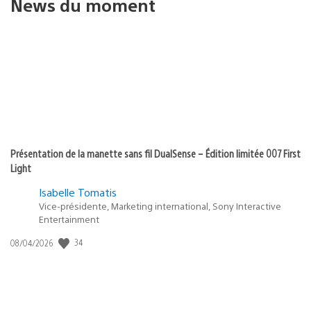
News du moment
Présentation de la manette sans fil DualSense – Édition limitée 007 First
Light
Isabelle Tomatis
Vice-présidente, Marketing international, Sony Interactive
Entertainment
Date
34
08/04/2026
de
publication
: