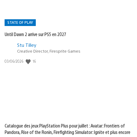
STATE OF PLAY
Until Dawn 2 arrive sur PS5 en 2027
Postée
Stu Tilley
dans
Creative Director, Firesprite Games
:
Date
16
03/06/2026
state
de
of
publication
:
play
Catalogue des jeux PlayStation Plus pour juillet : Avatar: Frontiers of
Pandora, Rise of the Ronin, Firefighting Simulator: Ignite et plus encore