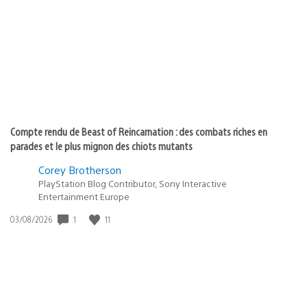
publication
:
Compte rendu de Beast of Reincarnation : des combats riches en
parades et le plus mignon des chiots mutants
Corey Brotherson
PlayStation Blog Contributor, Sony Interactive
Entertainment Europe
Date
1
11
03/08/2026
de
publication
: