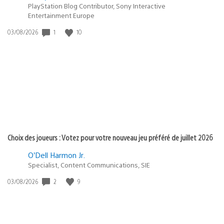
PlayStation Blog Contributor, Sony Interactive
Entertainment Europe
Date
1
10
03/08/2026
de
publication
:
Choix des joueurs : Votez pour votre nouveau jeu préféré de juillet 2026
O’Dell Harmon Jr.
Specialist, Content Communications, SIE
Date
2
9
03/08/2026
de
publication
: