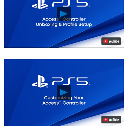
Lancer
la
vidéo
Lancer
la
vidéo