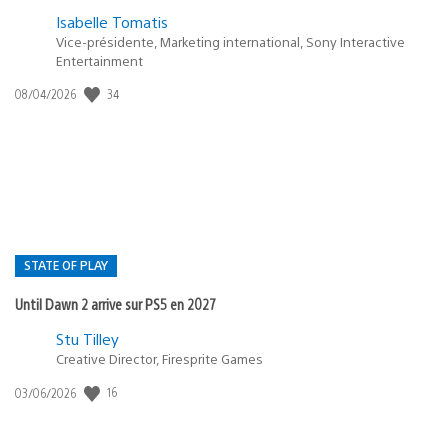
Isabelle Tomatis
Vice-présidente, Marketing international, Sony Interactive
Entertainment
Date
34
08/04/2026
de
publication
:
STATE OF PLAY
Until Dawn 2 arrive sur PS5 en 2027
Postée
Stu Tilley
dans
Creative Director, Firesprite Games
:
Date
16
03/06/2026
state
de
of
publication
: