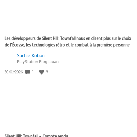
Les développeurs de Silent Hill: Townfall nous en disent plus sur le choix
de l’Écosse, les technologies rétro et le combat à la première personne
Sachie Kobari
PlayStation.Blog Japan
Date
1
9
30/07/2026
de
publication
:
Silent Hill: Townfall – Compte rendu