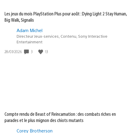
Les jeux du mois PlayStation Plus pour août : Dying Light 2 Stay Human,
Big Walk, Signalis
Adam Michel
Directeur Jeux-services, Contenu, Sony Interactive
Entertainment
Date
3
13
28/07/2026
de
publication
:
Compte rendu de Beast of Reincarnation : des combats riches en
parades et le plus mignon des chiots mutants
Corey Brotherson