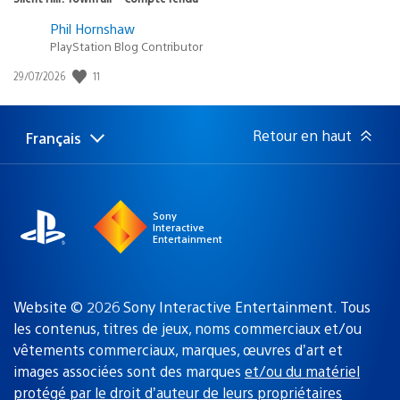
Phil Hornshaw
PlayStation Blog Contributor
Date
11
29/07/2026
de
publication
:
Retour en haut
Français
Choisir
Région
une
actuelle
région
:
Sony
Interactive
Entertainment
Website © 2026 Sony Interactive Entertainment. Tous
les contenus, titres de jeux, noms commerciaux et/ou
vêtements commerciaux, marques, œuvres d’art et
images associées sont des marques
et/ou du matériel
protégé par le droit d’auteur de leurs propriétaires