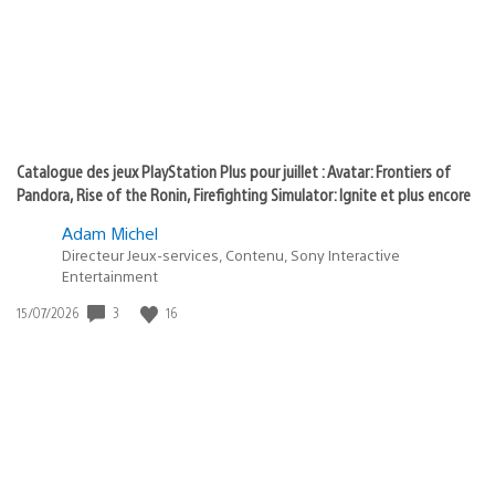
play
Catalogue des jeux PlayStation Plus pour juillet : Avatar: Frontiers of
Pandora, Rise of the Ronin, Firefighting Simulator: Ignite et plus encore
Adam Michel
Directeur Jeux-services, Contenu, Sony Interactive
Entertainment
Date
3
16
15/07/2026
de
publication
: