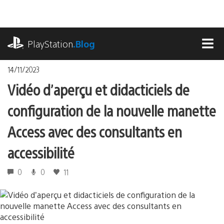
Accéder
au
contenu
playstation.com
PlayStation
.Blog
MEN
14/11/2023
Vidéo d’aperçu et didacticiels de
configuration de la nouvelle manette
Access avec des consultants en
accessibilité
0
0
11